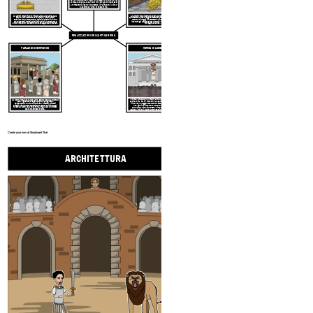
dall'antica Grecia e crearono disegni come l'arco, le
volte e le cupole. Alcuni dei loro più grandi successi
architettonici sono il Colosseo, il Pantheon, il Circo
Massimo e l'Arco di Costantino.
Gli antichi romani furono influenzati dalla ceramica, dalla
Gli antichi romani costruirono strade robuste, molte delle
pittura e dalla scultura dalla Grecia. I ricchi romani
quali esistono ancora oggi. Si estendevano in tutto l'impero e
collezionavano arte. Sculture, dipinti e incisioni in rilievo
rendevano i viaggi e il commercio più efficienti. Hanno
erano presenti in tutti gli edifici pubblici. Molte sculture
inventato gli acquedotti per portare l'acqua dolce dalle
erano ricreazioni realistiche di dei, dee, generali o statisti.
montagne alle città.
REALIZZAZIONI
DELL'ANTICA ROMA
PARLANDO E SCRIVENDO
NORMA DI LEGGE
I romani credevano in teoria che la legge dovesse
Gli antichi romani parlavano latino. Scrivevano su tavolette di
applicarsi a tutti i cittadini. Le persone che hanno
cera, fogli sottili di legno, papiro o pergamena.
infranto la legge sarebbero state processate da
Apprezzavano la narrazione orale e i discorsi chiamati
oratori. Cicerone era conosciuto come uno dei più grandi
una giuria prima della condanna. Tuttavia,
filosofi e oratori dell'antica Roma. Virgilio era un famoso
qualunque cosa piacesse all'imperatore era la
poeta che scrisse l'Eneide.
legge e i poveri generalmente subivano punizioni
più dure.
Create your own at Storyboard That
ARCHITETTURA
INVENZ