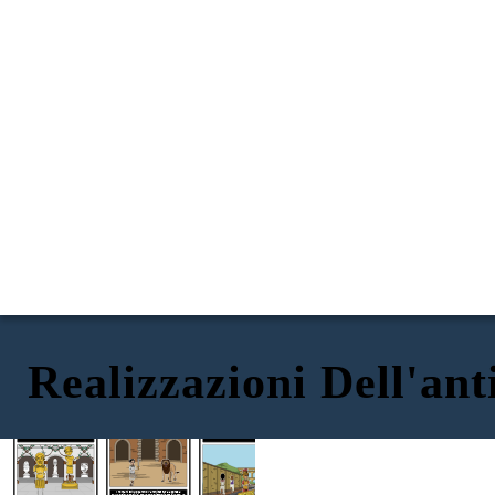
Realizzazioni Dell'an
ARCHITETTURA
ARTE
INVENZIONI
I romani svilupparono l'architettura appresa