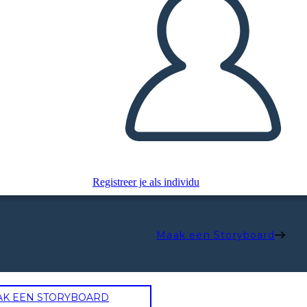
Registreer je als individu
Maak een Storyboard
AK EEN STORYBOARD