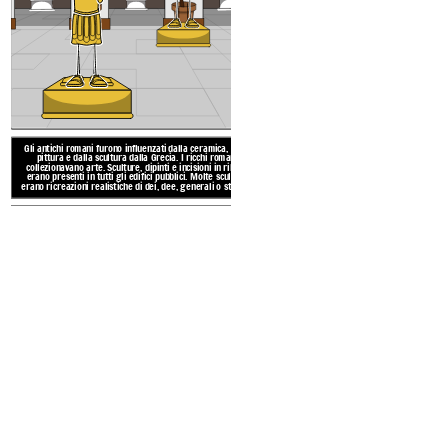
I romani svilupparono l
dall'antica Grecia e crearon
volte e le cupole. Alcuni de
architettonici sono il Colos
Massimo e l'Arco 
Gli antichi romani furono influ
Gli antichi romani furono influenzati dalla ceramica, dalla
pittura e dalla scultura dalla Grecia. I ricchi romani
pittura e dalla scultura dall
collezionavano arte. Sculture, dipinti e incisioni in rilievo
collezionavano arte. Sculture, di
erano presenti in tutti gli edifici pubblici. Molte sculture
erano presenti in tutti gli edif
erano ricreazioni realistiche di dei, dee, generali o statisti.
erano ricreazioni realistiche di d
REALIZZAZIONI
DE
PARLANDO E SCRIVENDO
PARLANDO E 