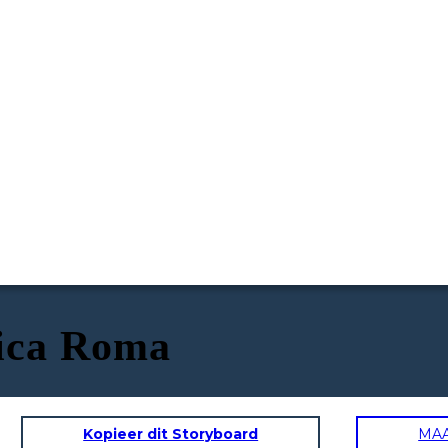
tica Roma
Kopieer dit Storyboard
MA