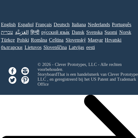
English
Español
Français
Deutsch
Italiana
Nederlands
Português
עברית
العَرَبِيَّة
हिन्दी
ру́сский язы́к
Dansk
Svenska
Suomi
Norsk
Türkçe
Polski
Româna
Ceština
Slovenský
Magyar
Hrvatski
български
Lietuvos
Slovenščina
Latvijas
eesti
© 2026 - Clever Prototypes, LLC - Alle rechten
voorbehouden.
StoryboardThat is een handelsmerk van
Clever Prototypes
LLC
, en geregistreerd bij het US Patent and Trademark
Office