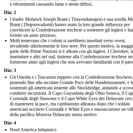
e rifornimenti causando fame e stenti diffusi.
Dia: 2
I leader Mohawk Joseph Brant ( Thayendanegea) e sua sorella Mo
Brant ( Degonwadonti) hanno usato la loro grande influenza per
convincere la Confederazione irochese a sostenere gli inglesi e h
fornito un aiuto prezioso.
Molti temevano che i coloni si sarebbero insediati verso ovest,
invadendo ulteriormente le loro terre. Per questo motivo, la maggi
parte delle Prime Nazioni si è alleata con gli inglesi. I Cherokee, l
insenature e altri nel sud, insieme alla Confederazione irochese ne
fornirono aiuto agli inglesi che non avevano familiarità con il pae
Dia: 3
Gli Oneida e i Tuscarora ruppero con la Confederazione Irochese,
ponendo fine alla secolare Grande Pace delle Haudenosaunee, e 
sostenuto gli americani insieme allo Stockbridge, aiutando a scova
condurre incursioni. Il Capo Guyashuta degli Ohio Seneca, il Ca
Cornstalk degli Shawnee e il Capo White Eyes dei Delaware cer
di mantenere la pace, ma cambiarono alleanza dopo che i soldati
americani uccisero Cornstalk e White Eyes e massacrarono un vil
della pacifica Moravia Delaware senza motivo.
Dia: 4
Nord America britannico