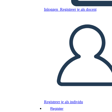
Rivoluzione Americana
Nativi Americani
Inloggen
Registreer je als docent
Kopieer dit Storyboard
MAAK EEN STORYBOARD
DIAVOORSTELLING AFSPELEN
LEES MIJ VOOR
Registreer je als individu
Register