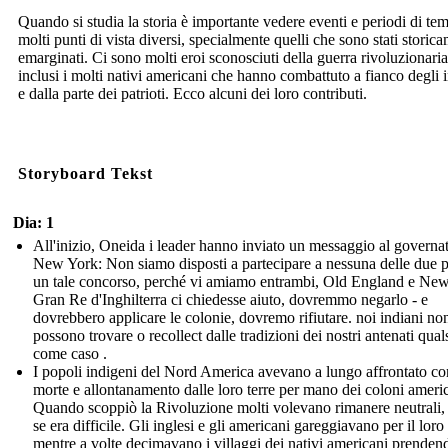
Quando si studia la storia è importante vedere eventi e periodi di te
molti punti di vista diversi, specialmente quelli che sono stati storic
emarginati. Ci sono molti eroi sconosciuti della guerra rivoluzionaria
inclusi i molti nativi americani che hanno combattuto a fianco degli i
e dalla parte dei patrioti. Ecco alcuni dei loro contributi.
Storyboard Tekst
Dia: 1
All'inizio, Oneida i leader hanno inviato un messaggio al governat
New York: Non siamo disposti a partecipare a nessuna delle due pa
un tale concorso, perché vi amiamo entrambi, Old England e New.
Gran Re d'Inghilterra ci chiedesse aiuto, dovremmo negarlo - e
dovrebbero applicare le colonie, dovremo rifiutare. noi indiani no
possono trovare o recollect dalle tradizioni dei nostri antenati qual
come caso .
I popoli indigeni del Nord America avevano a lungo affrontato conf
morte e allontanamento dalle loro terre per mano dei coloni americ
Quando scoppiò la Rivoluzione molti volevano rimanere neutrali,
se era difficile. Gli inglesi e gli americani gareggiavano per il loro
mentre a volte decimavano i villaggi dei nativi americani prenden