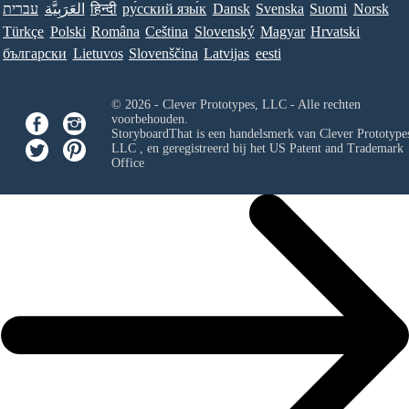
עברית
العَرَبِيَّة
हिन्दी
ру́сский язы́к
Dansk
Svenska
Suomi
Norsk
Türkçe
Polski
Româna
Ceština
Slovenský
Magyar
Hrvatski
български
Lietuvos
Slovenščina
Latvijas
eesti
© 2026 - Clever Prototypes, LLC - Alle rechten
voorbehouden.
StoryboardThat is een handelsmerk van
Clever Prototypes
LLC
, en geregistreerd bij het US Patent and Trademark
Office