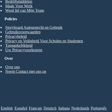
Bedrijfsmiddelen
Maak Voor Werk
Word lid van Mijn Team
Policies
Storyboard Auteursrecht en Gebruik
Gebruiksvoorwaarden
Privacybeleid
Privacy en Veiligheid Voor Scholen en Studenten
Toegankelijkheid
Uw Privacyvoorkeuren
Over
Over ons
Neem Contact met ons op
English
Español
Français
Deutsch
Italiana
Nederlands
Português