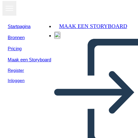
MAAK EEN STORYBOARD
Startpagina
Bronnen
Pricing
Maak een Storyboard
Register
Inloggen
Schiavitù: Giudice Oney