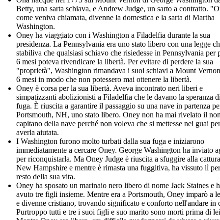
Betty, una sarta schiava, e Andrew Judge, un sarto a contratto. "
come veniva chiamata, divenne la domestica e la sarta di Martha
Washington.
Oney ha viaggiato con i Washington a Filadelfia durante la sua
presidenza. La Pennsylvania era uno stato libero con una legge c
stabiliva che qualsiasi schiavo che risiedesse in Pennsylvania per 
6 mesi poteva rivendicare la libertà. Per evitare di perdere la sua
"proprietà", Washington rimandava i suoi schiavi a Mount Verno
6 mesi in modo che non potessero mai ottenere la libertà.
Oney è corsa per la sua libertà. Aveva incontrato neri liberi e
simpatizzanti abolizionisti a Filadelfia che le davano la speranza d
fuga. È riuscita a garantire il passaggio su una nave in partenza pe
Portsmouth, NH, uno stato libero. Oney non ha mai rivelato il no
capitano della nave perché non voleva che si mettesse nei guai pe
averla aiutata.
I Washington furono molto turbati dalla sua fuga e iniziarono
immediatamente a cercare Oney. George Washington ha inviato a
per riconquistarla. Ma Oney Judge è riuscita a sfuggire alla cattura
New Hampshire e mentre è rimasta una fuggitiva, ha vissuto lì per
resto della sua vita.
Oney ha sposato un marinaio nero libero di nome Jack Staines e 
avuto tre figli insieme. Mentre era a Portsmouth, Oney imparò a l
e divenne cristiano, trovando significato e conforto nell'andare in 
Purtroppo tutti e tre i suoi figli e suo marito sono morti prima di lei