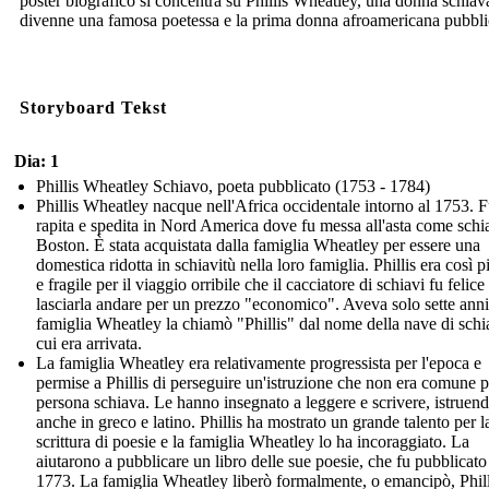
poster biografico si concentra su Phillis Wheatley, una donna schiav
divenne una famosa poetessa e la prima donna afroamericana pubbli
Storyboard Tekst
Dia: 1
Phillis Wheatley Schiavo, poeta pubblicato (1753 - 1784)
Phillis Wheatley nacque nell'Africa occidentale intorno al 1753. 
rapita e spedita in Nord America dove fu messa all'asta come schi
Boston. È stata acquistata dalla famiglia Wheatley per essere una
domestica ridotta in schiavitù nella loro famiglia. Phillis era così p
e fragile per il viaggio orribile che il cacciatore di schiavi fu felice
lasciarla andare per un prezzo "economico". Aveva solo sette anni
famiglia Wheatley la chiamò "Phillis" dal nome della nave di schi
cui era arrivata.
La famiglia Wheatley era relativamente progressista per l'epoca e
permise a Phillis di perseguire un'istruzione che non era comune 
persona schiava. Le hanno insegnato a leggere e scrivere, istruen
anche in greco e latino. Phillis ha mostrato un grande talento per l
scrittura di poesie e la famiglia Wheatley lo ha incoraggiato. La
aiutarono a pubblicare un libro delle sue poesie, che fu pubblicato
1773. La famiglia Wheatley liberò formalmente, o emancipò, Phill