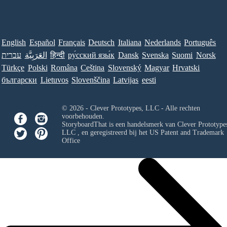
English
Español
Français
Deutsch
Italiana
Nederlands
Português
עברית
العَرَبِيَّة
हिन्दी
ру́сский язы́к
Dansk
Svenska
Suomi
Norsk
Türkçe
Polski
Româna
Ceština
Slovenský
Magyar
Hrvatski
български
Lietuvos
Slovenščina
Latvijas
eesti
© 2026 - Clever Prototypes, LLC - Alle rechten
voorbehouden.
StoryboardThat is een handelsmerk van
Clever Prototypes
LLC
, en geregistreerd bij het US Patent and Trademark
Office