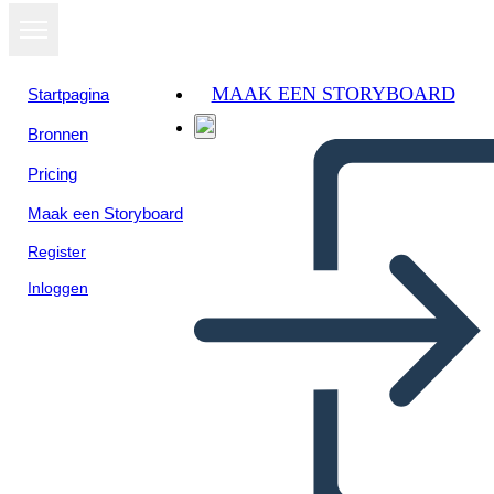
MAAK EEN STORYBOARD
Startpagina
Bronnen
Pricing
Maak een Storyboard
Register
Inloggen
Schiavitù: Phillis Wheatley