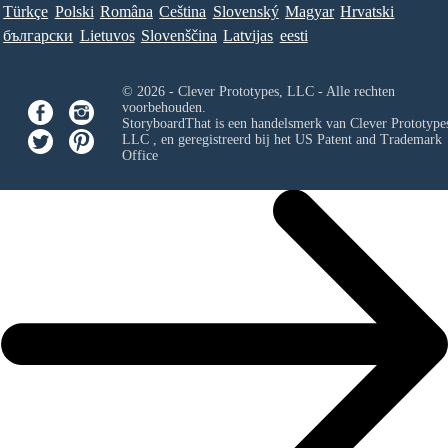
Türkçe
Polski
Româna
Ceština
Slovenský
Magyar
Hrvatski
български
Lietuvos
Slovenščina
Latvijas
eesti
© 2026 - Clever Prototypes, LLC - Alle rechten
voorbehouden.
StoryboardThat is een handelsmerk van
Clever Prototypes
LLC
, en geregistreerd bij het US Patent and Trademark
Office