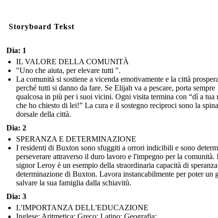
Storyboard Tekst
Dia: 1
IL VALORE DELLA COMUNITÀ
"Uno che aiuta, per elevare tutti ".
La comunità si sostiene a vicenda emotivamente e la città prosper
perché tutti si danno da fare. Se Elijah va a pescare, porta sempre
qualcosa in più per i suoi vicini. Ogni visita termina con “dì a tua
che ho chiesto di lei!” La cura e il sostegno reciproci sono la spin
dorsale della città.
Dia: 2
SPERANZA E DETERMINAZIONE
I residenti di Buxton sono sfuggiti a orrori indicibili e sono determ
perseverare attraverso il duro lavoro e l'impegno per la comunità. I
signor Leroy è un esempio della straordinaria capacità di speranza
determinazione di Buxton. Lavora instancabilmente per poter un 
salvare la sua famiglia dalla schiavitù.
Dia: 3
L'IMPORTANZA DELL'EDUCAZIONE
Inglese: Aritmetica: Greco: Latino: Geografia: