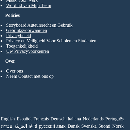
Maak Voor Werk
Word lid van Mijn Team
Policies
Storyboard Auteursrecht en Gebruik
Gebruiksvoorwaarden
Privacybeleid
Privacy en Veiligheid Voor Scholen en Studenten
Toegankelijkheid
Uw Privacyvoorkeuren
Over
Over ons
Neem Contact met ons op
English
Español
Français
Deutsch
Italiana
Nederlands
Português
עברית
العَرَبِيَّة
हिन्दी
ру́сский язы́к
Dansk
Svenska
Suomi
Norsk