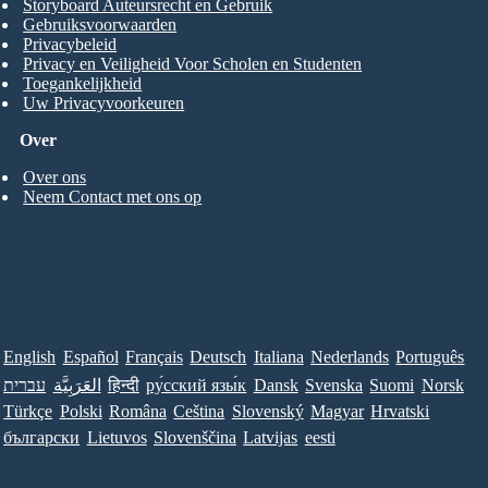
Storyboard Auteursrecht en Gebruik
Gebruiksvoorwaarden
Privacybeleid
Privacy en Veiligheid Voor Scholen en Studenten
Toegankelijkheid
Uw Privacyvoorkeuren
Over
Over ons
Neem Contact met ons op
English
Español
Français
Deutsch
Italiana
Nederlands
Português
עברית
العَرَبِيَّة
हिन्दी
ру́сский язы́к
Dansk
Svenska
Suomi
Norsk
Türkçe
Polski
Româna
Ceština
Slovenský
Magyar
Hrvatski
български
Lietuvos
Slovenščina
Latvijas
eesti