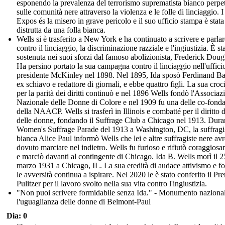
esponendo la prevalenza del terrorismo suprematista bianco perpe
sulle comunità nere attraverso la violenza e le folle di linciaggio. I
Expos és la misero in grave pericolo e il suo ufficio stampa è stata
distrutta da una folla bianca.
Wells si è trasferito a New York e ha continuato a scrivere e parlar
contro il linciaggio, la discriminazione razziale e l'ingiustizia. È st
sostenuta nei suoi sforzi dal famoso abolizionista, Frederick Doug
Ha persino portato la sua campagna contro il linciaggio nell'uffici
presidente McKinley nel 1898. Nel 1895, Ida sposò Ferdinand Ba
ex schiavo e redattore di giornali, e ebbe quattro figli. La sua croc
per la parità dei diritti continuò e nel 1896 Wells fondò l'Associaz
Nazionale delle Donne di Colore e nel 1909 fu una delle co-fondat
della NAACP. Wells si trasferì in Illinois e combatté per il diritto 
delle donne, fondando il Suffrage Club a Chicago nel 1913. Duran
Women's Suffrage Parade del 1913 a Washington, DC, la suffragi
bianca Alice Paul informò Wells che lei e altre suffragiste nere av
dovuto marciare nel indietro. Wells fu furioso e rifiutò coraggios
e marciò davanti al contingente di Chicago. Ida B. Wells morì il 2
marzo 1931 a Chicago, IL. La sua eredità di audace attivismo e fo
le avversità continua a ispirare. Nel 2020 le è stato conferito il Pr
Pulitzer per il lavoro svolto nella sua vita contro l'ingiustizia.
"Non puoi scrivere formidabile senza Ida." - Monumento naziona
l'uguaglianza delle donne di Belmont-Paul
Dia: 0