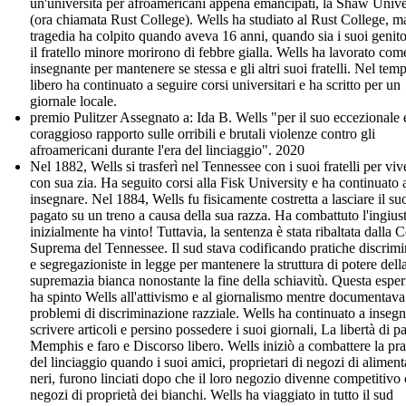
un'università per afroamericani appena emancipati, la Shaw Unive
(ora chiamata Rust College). Wells ha studiato al Rust College, m
tragedia ha colpito quando aveva 16 anni, quando sia i suoi genito
il fratello minore morirono di febbre gialla. Wells ha lavorato com
insegnante per mantenere se stessa e gli altri suoi fratelli. Nel tem
libero ha continuato a seguire corsi universitari e ha scritto per un
giornale locale.
premio Pulitzer Assegnato a: Ida B. Wells "per il suo eccezionale 
coraggioso rapporto sulle orribili e brutali violenze contro gli
afroamericani durante l'era del linciaggio". 2020
Nel 1882, Wells si trasferì nel Tennessee con i suoi fratelli per viv
con sua zia. Ha seguito corsi alla Fisk University e ha continuato 
insegnare. Nel 1884, Wells fu fisicamente costretta a lasciare il su
pagato su un treno a causa della sua razza. Ha combattuto l'ingiust
inizialmente ha vinto! Tuttavia, la sentenza è stata ribaltata dalla C
Suprema del Tennessee. Il sud stava codificando pratiche discrimi
e segregazioniste in legge per mantenere la struttura di potere dell
supremazia bianca nonostante la fine della schiavitù. Questa espe
ha spinto Wells all'attivismo e al giornalismo mentre documentava
problemi di discriminazione razziale. Wells ha continuato a insegn
scrivere articoli e persino possedere i suoi giornali, La libertà di p
Memphis e faro e Discorso libero. Wells iniziò a combattere la pra
del linciaggio quando i suoi amici, proprietari di negozi di aliment
neri, furono linciati dopo che il loro negozio divenne competitivo 
negozi di proprietà dei bianchi. Wells ha viaggiato in tutto il sud