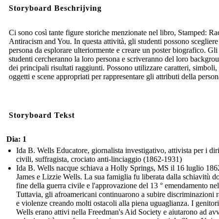
Storyboard Beschrijving
Ci sono così tante figure storiche menzionate nel libro, Stamped: Ra
Antiracism and You. In questa attività, gli studenti possono sceglier
persona da esplorare ulteriormente e creare un poster biografico. Gli
studenti cercheranno la loro persona e scriveranno del loro backgro
dei principali risultati raggiunti. Possono utilizzare caratteri, simboli,
oggetti e scene appropriati per rappresentare gli attributi della person
Storyboard Tekst
Dia: 1
Ida B. Wells Educatore, giornalista investigativo, attivista per i diri
civili, suffragista, crociato anti-linciaggio (1862-1931)
Ida B. Wells nacque schiava a Holly Springs, MS il 16 luglio 186
James e Lizzie Wells. La sua famiglia fu liberata dalla schiavitù d
fine della guerra civile e l'approvazione del 13 ° emendamento ne
Tuttavia, gli afroamericani continuarono a subire discriminazioni r
e violenze creando molti ostacoli alla piena uguaglianza. I genitori
Wells erano attivi nella Freedman's Aid Society e aiutarono ad avv