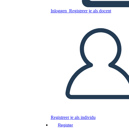
Timbrato: Racism,
Antiracism and You:
Inloggen
Registreer je als docent
Biography Poster
Kopieer dit Storyboard
MAAK EEN STORYBOARD
DIAVOORSTELLING AFSPELEN
LEES MIJ VOOR
Registreer je als individu
Register