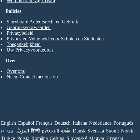
Word lid van Mijn Team
Policies
Storyboard Auteursrecht en Gebruik
Gebruiksvoorwaarden
Privacybeleid
Privacy en Veiligheid Voor Scholen en Studenten
Toegankelijkheid
Uw Privacyvoorkeuren
Over
Over ons
Neem Contact met ons op
English
Español
Français
Deutsch
Italiana
Nederlands
Português
עברית
العَرَبِيَّة
हिन्दी
ру́сский язы́к
Dansk
Svenska
Suomi
Norsk
Türkçe
Polski
Româna
Ceština
Slovenský
Magyar
Hrvatski