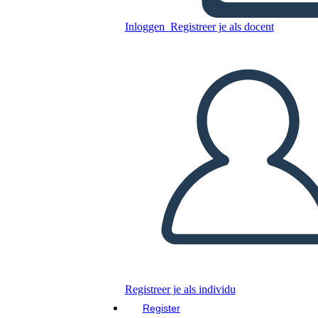
Tutti i Personaggi dei
Inloggen
Registreer je als docent
Ragazzi Americani
Kopieer dit Storyboard
MAAK EEN STORYBOARD
DIAVOORSTELLING AFSPELEN
LEES MIJ VOOR
Registreer je als individu
Register