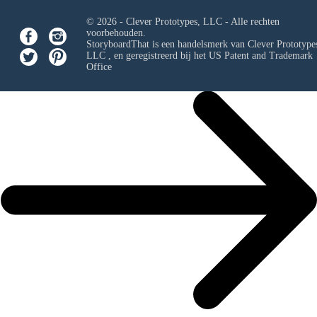
© 2026 - Clever Prototypes, LLC - Alle rechten
voorbehouden.
StoryboardThat is een handelsmerk van
Clever Prototypes
LLC
, en geregistreerd bij het US Patent and Trademark
Office