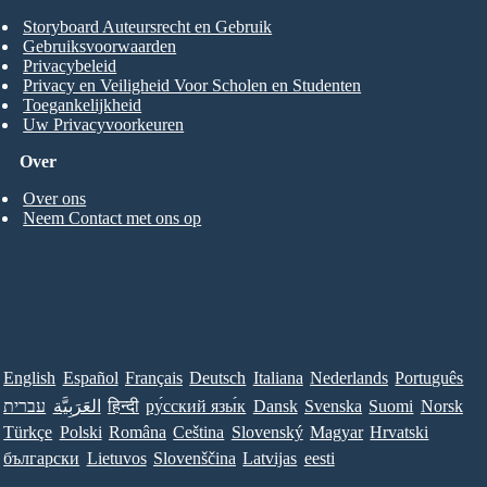
Storyboard Auteursrecht en Gebruik
Gebruiksvoorwaarden
Privacybeleid
Privacy en Veiligheid Voor Scholen en Studenten
Toegankelijkheid
Uw Privacyvoorkeuren
Over
Over ons
Neem Contact met ons op
English
Español
Français
Deutsch
Italiana
Nederlands
Português
עברית
العَرَبِيَّة
हिन्दी
ру́сский язы́к
Dansk
Svenska
Suomi
Norsk
Türkçe
Polski
Româna
Ceština
Slovenský
Magyar
Hrvatski
български
Lietuvos
Slovenščina
Latvijas
eesti