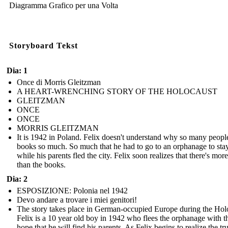
Diagramma Grafico per una Volta
Storyboard Tekst
Dia: 1
Once di Morris Gleitzman
A HEART-WRENCHING STORY OF THE HOLOCAUST
GLEITZMAN
ONCE
ONCE
MORRIS GLEITZMAN
It is 1942 in Poland. Felix doesn't understand why so many peopl
books so much. So much that he had to go to an orphanage to stay
while his parents fled the city. Felix soon realizes that there's more 
than the books.
Dia: 2
ESPOSIZIONE: Polonia nel 1942
Devo andare a trovare i miei genitori!
The story takes place in German-occupied Europe during the Hol
Felix is a 10 year old boy in 1942 who flees the orphanage with t
hope that he will find his parents. As Felix begins to realize the tr