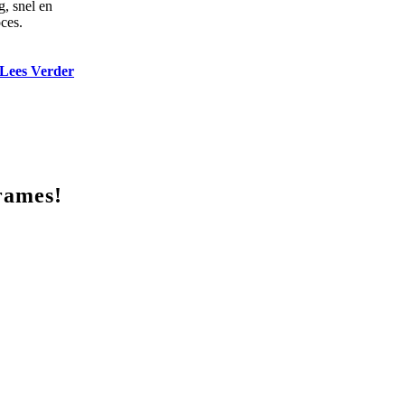
g, snel en
ces.
Lees Verder
frames!