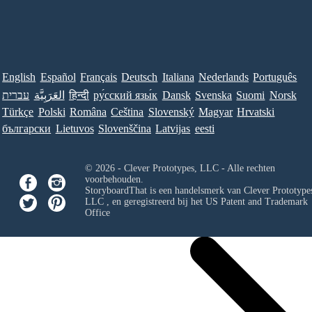
English
Español
Français
Deutsch
Italiana
Nederlands
Português
עברית
العَرَبِيَّة
हिन्दी
ру́сский язы́к
Dansk
Svenska
Suomi
Norsk
Türkçe
Polski
Româna
Ceština
Slovenský
Magyar
Hrvatski
български
Lietuvos
Slovenščina
Latvijas
eesti
© 2026 - Clever Prototypes, LLC - Alle rechten
voorbehouden.
StoryboardThat is een handelsmerk van
Clever Prototypes
LLC
, en geregistreerd bij het US Patent and Trademark
Office