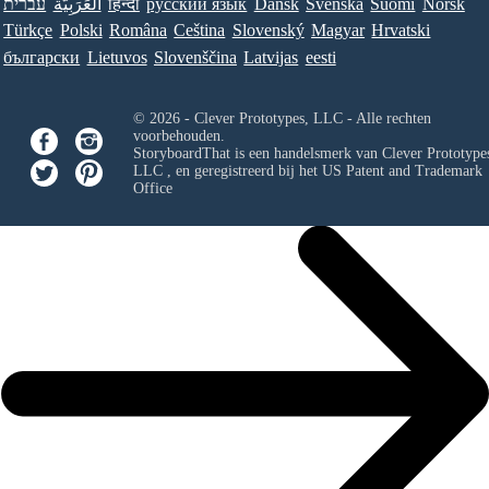
עברית
العَرَبِيَّة
हिन्दी
ру́сский язы́к
Dansk
Svenska
Suomi
Norsk
Türkçe
Polski
Româna
Ceština
Slovenský
Magyar
Hrvatski
български
Lietuvos
Slovenščina
Latvijas
eesti
© 2026 - Clever Prototypes, LLC - Alle rechten
voorbehouden.
StoryboardThat is een handelsmerk van
Clever Prototypes
LLC
, en geregistreerd bij het US Patent and Trademark
Office