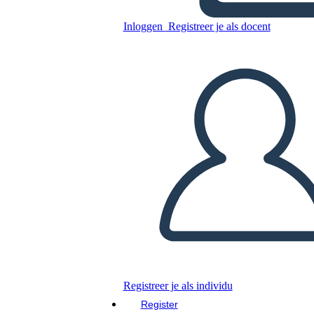
Inloggen
Registreer je als docent
Elevatorpitch 3
Kopieer dit Storyboard
MAAK EEN STORYBOARD
DIAVOORSTELLING AFSPELEN
LEES MIJ VOOR
Registreer je als individu
Register