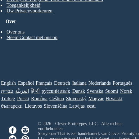
Toegankelijkheid
Uw Privacyvoorkeuren
Over
Over ons
Neem Contact met ons op
English
Español
Français
Deutsch
Italiana
Nederlands
Português
עברית
العَرَبِيَّة
हिन्दी
ру́сский язы́к
Dansk
Svenska
Suomi
Norsk
Türkçe
Polski
Româna
Ceština
Slovenský
Magyar
Hrvatski
български
Lietuvos
Slovenščina
Latvijas
eesti
© 2026 - Clever Prototypes, LLC - Alle rechten
voorbehouden.
StoryboardThat is een handelsmerk van
Clever Prototypes
LLC
, en geregistreerd bij het US Patent and Trademark