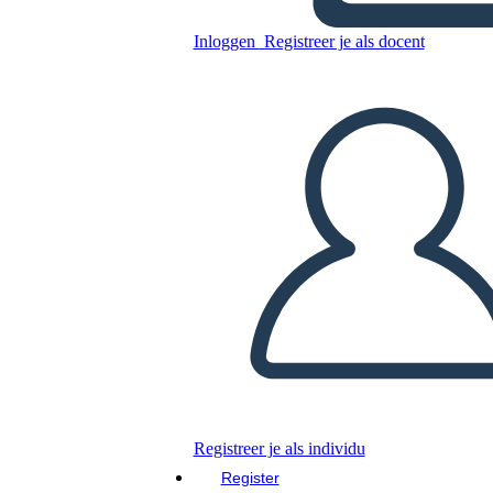
Inloggen
Registreer je als docent
Interessante
Presentatiesjablonen Voor
Bedrijven 2
Kopieer dit Storyboard
MAAK EEN STORYBOARD
DIAVOORSTELLING AFSPELEN
LEES MIJ VOOR
Registreer je als individu
Register