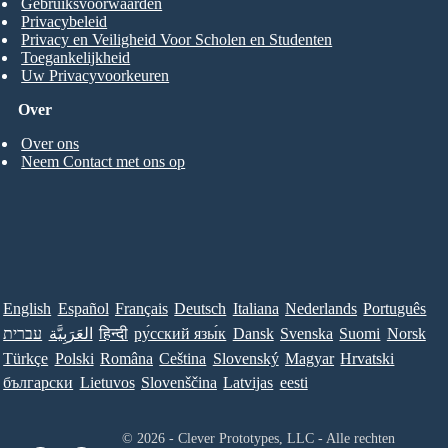
Gebruiksvoorwaarden
Privacybeleid
Privacy en Veiligheid Voor Scholen en Studenten
Toegankelijkheid
Uw Privacyvoorkeuren
Over
Over ons
Neem Contact met ons op
English
Español
Français
Deutsch
Italiana
Nederlands
Português
עברית
العَرَبِيَّة
हिन्दी
ру́сский язы́к
Dansk
Svenska
Suomi
Norsk
Türkçe
Polski
Româna
Ceština
Slovenský
Magyar
Hrvatski
български
Lietuvos
Slovenščina
Latvijas
eesti
© 2026 - Clever Prototypes, LLC - Alle rechten