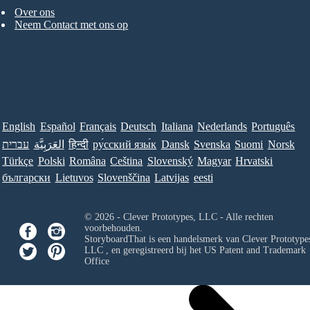
Over ons
Neem Contact met ons op
English
Español
Français
Deutsch
Italiana
Nederlands
Português
עברית
العَرَبِيَّة
हिन्दी
ру́сский язы́к
Dansk
Svenska
Suomi
Norsk
Türkçe
Polski
Româna
Ceština
Slovenský
Magyar
Hrvatski
български
Lietuvos
Slovenščina
Latvijas
eesti
© 2026 - Clever Prototypes, LLC - Alle rechten
voorbehouden.
StoryboardThat is een handelsmerk van
Clever Prototypes
LLC
, en geregistreerd bij het US Patent and Trademark
Office