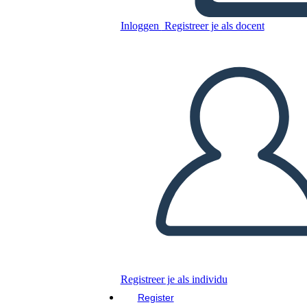
Inloggen
Registreer je als docent
Laboratoriumveiligheid 3
Kopieer dit Storyboard
MAAK EEN STORYBOARD
DIAVOORSTELLING AFSPELEN
LEES MIJ VOOR
Registreer je als individu
Register