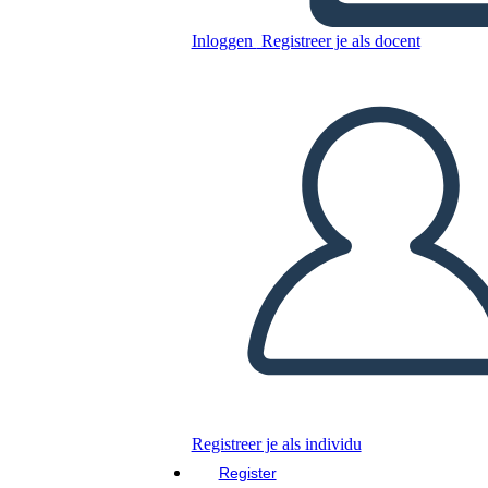
Inloggen
Registreer je als docent
Logboek 1 Lezen
Kopieer dit Storyboard
MAAK EEN STORYBOARD
DIAVOORSTELLING AFSPELEN
LEES MIJ VOOR
Registreer je als individu
Register