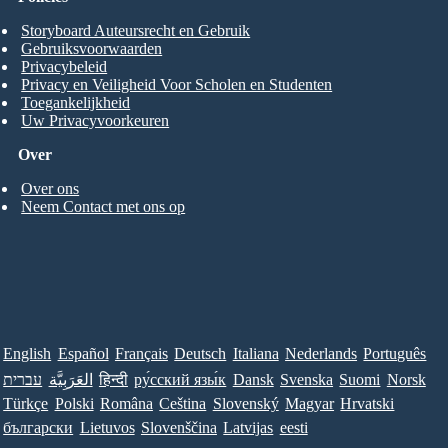
Storyboard Auteursrecht en Gebruik
Gebruiksvoorwaarden
Privacybeleid
Privacy en Veiligheid Voor Scholen en Studenten
Toegankelijkheid
Uw Privacyvoorkeuren
Over
Over ons
Neem Contact met ons op
English
Español
Français
Deutsch
Italiana
Nederlands
Português
עברית
العَرَبِيَّة
हिन्दी
ру́сский язы́к
Dansk
Svenska
Suomi
Norsk
Türkçe
Polski
Româna
Ceština
Slovenský
Magyar
Hrvatski
български
Lietuvos
Slovenščina
Latvijas
eesti