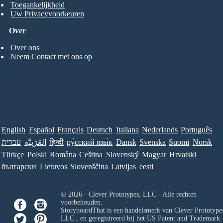
Toegankelijkheid
Uw Privacyvoorkeuren
Over
Over ons
Neem Contact met ons op
English
Español
Français
Deutsch
Italiana
Nederlands
Português
עברית
العَرَبِيَّة
हिन्दी
ру́сский язы́к
Dansk
Svenska
Suomi
Norsk
Türkçe
Polski
Româna
Ceština
Slovenský
Magyar
Hrvatski
български
Lietuvos
Slovenščina
Latvijas
eesti
© 2026 - Clever Prototypes, LLC - Alle rechten
voorbehouden.
StoryboardThat is een handelsmerk van
Clever Prototypes
LLC
, en geregistreerd bij het US Patent and Trademark