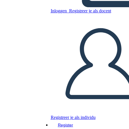
Inloggen
Registreer je als docent
LT 1 (BW)
Kopieer dit Storyboard
MAAK EEN STORYBOARD
DIAVOORSTELLING AFSPELEN
LEES MIJ VOOR
Registreer je als individu
Register