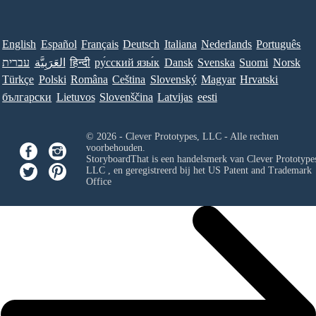
English
Español
Français
Deutsch
Italiana
Nederlands
Português
עברית
العَرَبِيَّة
हिन्दी
ру́сский язы́к
Dansk
Svenska
Suomi
Norsk
Türkçe
Polski
Româna
Ceština
Slovenský
Magyar
Hrvatski
български
Lietuvos
Slovenščina
Latvijas
eesti
© 2026 - Clever Prototypes, LLC - Alle rechten
voorbehouden.
StoryboardThat is een handelsmerk van
Clever Prototypes
LLC
, en geregistreerd bij het US Patent and Trademark
Office