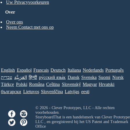
Uw Privacyvoorkeuren
Over
Over ons
Neem Contact met ons op
English
Español
Français
Deutsch
Italiana
Nederlands
Português
עברית
العَرَبِيَّة
हिन्दी
ру́сский язы́к
Dansk
Svenska
Suomi
Norsk
Türkçe
Polski
Româna
Ceština
Slovenský
Magyar
Hrvatski
български
Lietuvos
Slovenščina
Latvijas
eesti
© 2026 - Clever Prototypes, LLC - Alle rechten
voorbehouden.
StoryboardThat is een handelsmerk van
Clever Prototypes
LLC
, en geregistreerd bij het US Patent and Trademark
Office