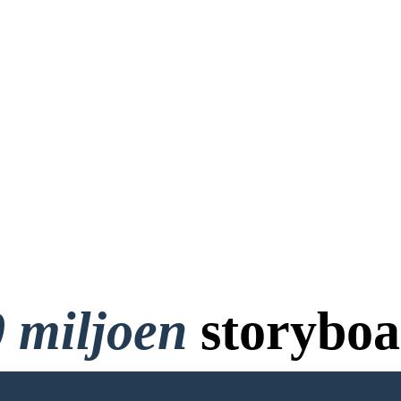
 miljoen
storyboa
 Creditcard en Geen Login 