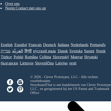
Over ons
Neem Contact met ons op
English
Español
Français
Deutsch
Italiana
Nederlands
Português
עברית
العَرَبِيَّة
हिन्दी
ру́сский язы́к
Dansk
Svenska
Suomi
Norsk
Türkçe
Polski
Româna
Ceština
Slovenský
Magyar
Hrvatski
български
Lietuvos
Slovenščina
Latvijas
eesti
© 2026 - Clever Prototypes, LLC - Alle rechten
voorbehouden.
StoryboardThat is een handelsmerk van
Clever Prototypes
LLC
, en geregistreerd bij het US Patent and Trademark
Office