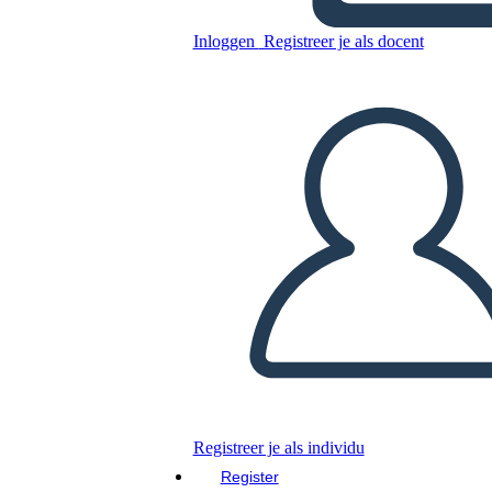
Inloggen
Registreer je als docent
Nieuw Create Page Stickers
Template 3 Zwart-wit
Kopieer dit Storyboard
MAAK EEN STORYBOARD
DIAVOORSTELLING AFSPELEN
LEES MIJ VOOR
Registreer je als individu
Register