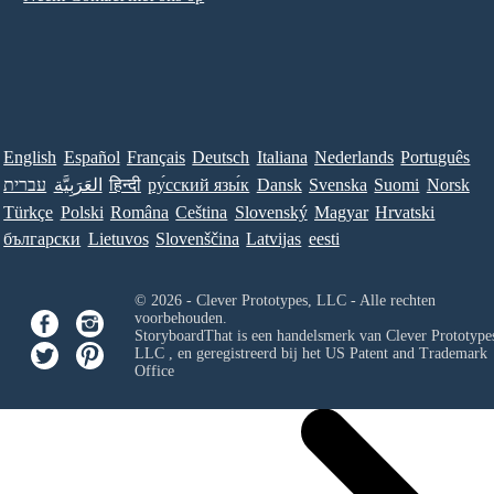
English
Español
Français
Deutsch
Italiana
Nederlands
Português
עברית
العَرَبِيَّة
हिन्दी
ру́сский язы́к
Dansk
Svenska
Suomi
Norsk
Türkçe
Polski
Româna
Ceština
Slovenský
Magyar
Hrvatski
български
Lietuvos
Slovenščina
Latvijas
eesti
© 2026 - Clever Prototypes, LLC - Alle rechten
voorbehouden.
StoryboardThat is een handelsmerk van
Clever Prototypes
LLC
, en geregistreerd bij het US Patent and Trademark
Office