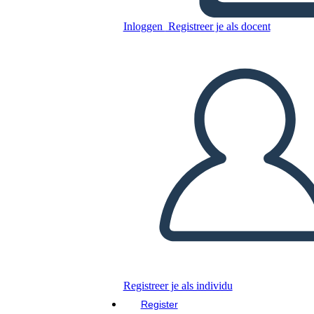
Inloggen
Registreer je als docent
Nieuw Krantensjabloon Voor
Pagina Maken 1
Kopieer dit Storyboard
MAAK EEN STORYBOARD
DIAVOORSTELLING AFSPELEN
LEES MIJ VOOR
Registreer je als individu
Register