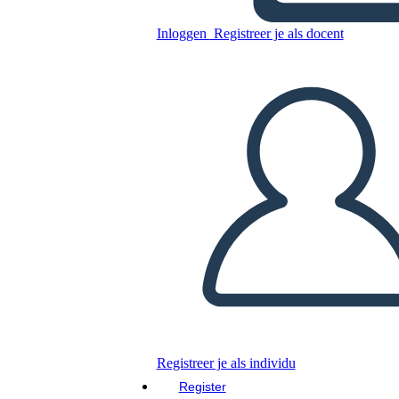
Inloggen
Registreer je als docent
Nieuwe bladwijzersjabloon
voor pagina maken 4 (zwart-
wit)
Kopieer dit Storyboard
MAAK EEN STORYBOARD
DIAVOORSTELLING AFSPELEN
LEES MIJ VOOR
Registreer je als individu
Register