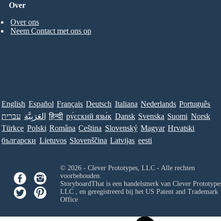
Over
Over ons
Neem Contact met ons op
English
Español
Français
Deutsch
Italiana
Nederlands
Português
עברית
العَرَبِيَّة
हिन्दी
ру́сский язы́к
Dansk
Svenska
Suomi
Norsk
Türkçe
Polski
Româna
Ceština
Slovenský
Magyar
Hrvatski
български
Lietuvos
Slovenščina
Latvijas
eesti
© 2026 - Clever Prototypes, LLC - Alle rechten
voorbehouden.
StoryboardThat is een handelsmerk van
Clever Prototypes
LLC
, en geregistreerd bij het US Patent and Trademark
Office