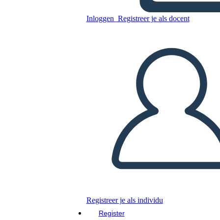
Inloggen
Registreer je als docent
Nieuwe ED-
cirkeldiagramsjabloon 5
Kopieer dit Storyboard
MAAK EEN STORYBOARD
DIAVOORSTELLING AFSPELEN
LEES MIJ VOOR
Registreer je als individu
Register