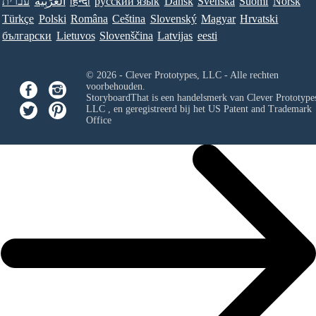
עברית
العَرَبِيَّة
हिन्दी
ру́сский язы́к
Dansk
Svenska
Suomi
Norsk
Türkçe
Polski
Româna
Ceština
Slovenský
Magyar
Hrvatski
български
Lietuvos
Slovenščina
Latvijas
eesti
© 2026 - Clever Prototypes, LLC - Alle rechten
voorbehouden.
StoryboardThat is een handelsmerk van
Clever Prototypes
LLC
, en geregistreerd bij het US Patent and Trademark
Office