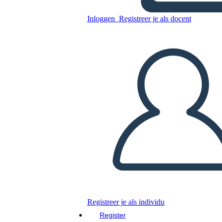
Inloggen
Registreer je als docent
Nieuwe Enquêtesjabloon
Voor Pagina Maken 2
Kopieer dit Storyboard
MAAK EEN STORYBOARD
DIAVOORSTELLING AFSPELEN
LEES MIJ VOOR
Registreer je als individu
Register