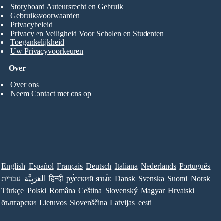
Storyboard Auteursrecht en Gebruik
Gebruiksvoorwaarden
Privacybeleid
Privacy en Veiligheid Voor Scholen en Studenten
Toegankelijkheid
Uw Privacyvoorkeuren
Over
Over ons
Neem Contact met ons op
English
Español
Français
Deutsch
Italiana
Nederlands
Português
עברית
العَرَبِيَّة
हिन्दी
ру́сский язы́к
Dansk
Svenska
Suomi
Norsk
Türkçe
Polski
Româna
Ceština
Slovenský
Magyar
Hrvatski
български
Lietuvos
Slovenščina
Latvijas
eesti