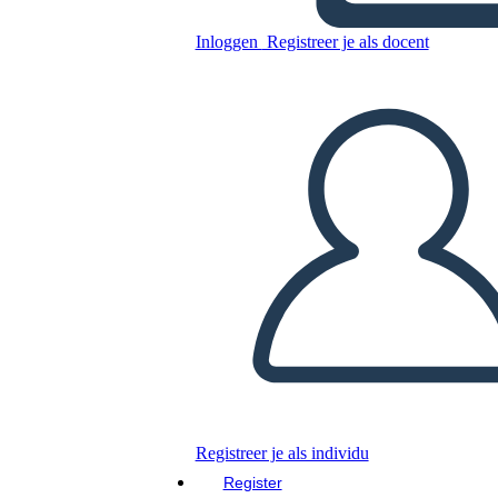
Inloggen
Registreer je als docent
Nieuwe Enquêtesjabloon
Voor Pagina Maken 3
Kopieer dit Storyboard
MAAK EEN STORYBOARD
DIAVOORSTELLING AFSPELEN
LEES MIJ VOOR
Registreer je als individu
Register