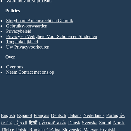
Word lid van Mijn Team
Policies
Storyboard Auteursrecht en Gebruik
Gebruiksvoorwaarden
Privacybeleid
Privacy en Veiligheid Voor Scholen en Studenten
Toegankelijkheid
Uw Privacyvoorkeuren
Over
Over ons
Neem Contact met ons op
English
Español
Français
Deutsch
Italiana
Nederlands
Português
עברית
العَرَبِيَّة
हिन्दी
ру́сский язы́к
Dansk
Svenska
Suomi
Norsk
Türkçe
Polski
Româna
Ceština
Slovenský
Magyar
Hrvatski