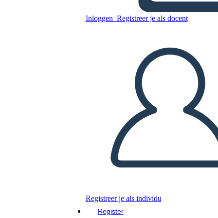
Inloggen
Registreer je als docent
Nieuwe pagina maken Fact
versus opiniesjabloon 2
(zwart-wit)
Kopieer dit Storyboard
MAAK EEN STORYBOARD
DIAVOORSTELLING AFSPELEN
LEES MIJ VOOR
Registreer je als individu
Register