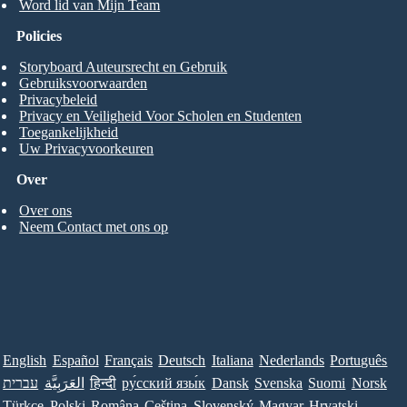
Word lid van Mijn Team
Policies
Storyboard Auteursrecht en Gebruik
Gebruiksvoorwaarden
Privacybeleid
Privacy en Veiligheid Voor Scholen en Studenten
Toegankelijkheid
Uw Privacyvoorkeuren
Over
Over ons
Neem Contact met ons op
English
Español
Français
Deutsch
Italiana
Nederlands
Português
עברית
العَرَبِيَّة
हिन्दी
ру́сский язы́к
Dansk
Svenska
Suomi
Norsk
Türkçe
Polski
Româna
Ceština
Slovenský
Magyar
Hrvatski