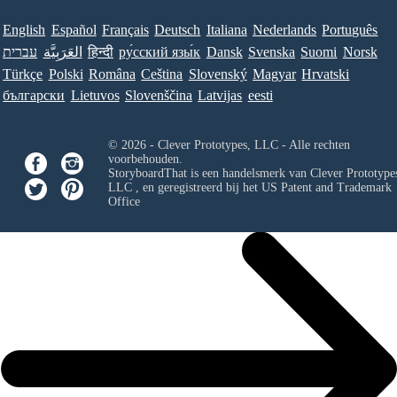
English
Español
Français
Deutsch
Italiana
Nederlands
Português
עברית
العَرَبِيَّة
हिन्दी
ру́сский язы́к
Dansk
Svenska
Suomi
Norsk
Türkçe
Polski
Româna
Ceština
Slovenský
Magyar
Hrvatski
български
Lietuvos
Slovenščina
Latvijas
eesti
© 2026 - Clever Prototypes, LLC - Alle rechten
voorbehouden.
StoryboardThat is een handelsmerk van
Clever Prototypes
LLC
, en geregistreerd bij het US Patent and Trademark
Office