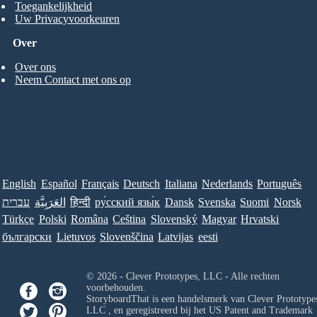
Toegankelijkheid
Uw Privacyvoorkeuren
Over
Over ons
Neem Contact met ons op
English
Español
Français
Deutsch
Italiana
Nederlands
Português
עברית
العَرَبِيَّة
हिन्दी
ру́сский язы́к
Dansk
Svenska
Suomi
Norsk
Türkçe
Polski
Româna
Ceština
Slovenský
Magyar
Hrvatski
български
Lietuvos
Slovenščina
Latvijas
eesti
© 2026 - Clever Prototypes, LLC - Alle rechten
voorbehouden.
StoryboardThat is een handelsmerk van
Clever Prototypes
LLC
, en geregistreerd bij het US Patent and Trademark