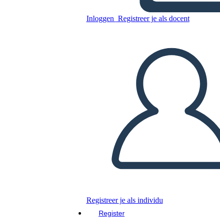
Inloggen
Registreer je als docent
Nieuwe woordenlijstsjabloon
voor pagina maken 3 (zwart-
wit)
Kopieer dit Storyboard
MAAK EEN STORYBOARD
DIAVOORSTELLING AFSPELEN
LEES MIJ VOOR
Registreer je als individu
Register