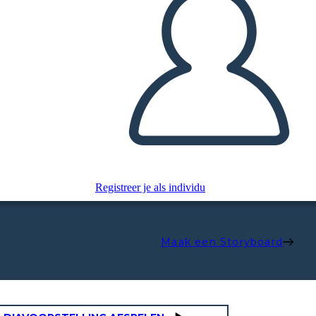
Registreer je als individu
Maak een Storyboard