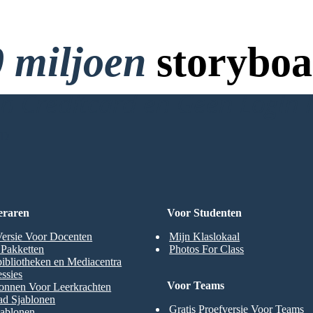
 miljoen
storyboa
 Creditcard en Geen Login 
RD
eraren
Voor Studenten
Versie Voor Docenten
Mijn Klaslokaal
t Pakketten
Photos For Class
ibliotheken en Mediacentra
ssies
Voor Teams
onnen Voor Leerkrachten
ad Sjablonen
Gratis Proefversie Voor Teams
jablonen