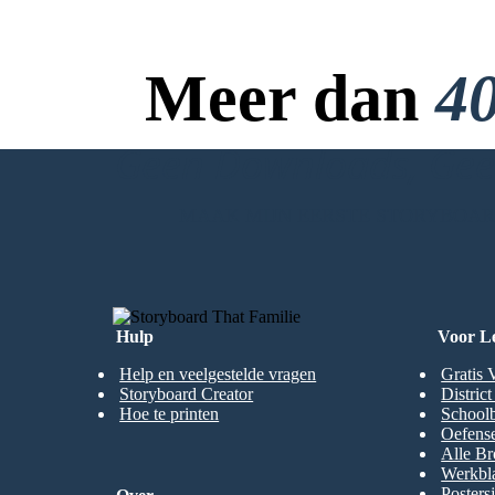
Meer dan
40
Geen Downloads, Geen
MAAK MIJN EERSTE STORYBOA
Hulp
Voor L
Help en veelgestelde vragen
Gratis 
Storyboard Creator
Distric
Hoe te printen
Schoolb
Oefense
Alle Br
Werkbl
Posters