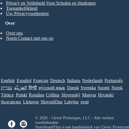
Privacy en Veiligheid Voor Scholen en Studenten
Toegankelijkheid
Uw Privacyvoorkeuren
Over
Over ons
Neem Contact met ons op
English
Español
Français
Deutsch
Italiana
Nederlands
Português
עברית
العَرَبِيَّة
हिन्दी
ру́сский язы́к
Dansk
Svenska
Suomi
Norsk
Türkçe
Polski
Româna
Ceština
Slovenský
Magyar
Hrvatski
български
Lietuvos
Slovenščina
Latvijas
eesti
© 2026 - Clever Prototypes, LLC - Alle rechten
voorbehouden.
StoryboardThat is een handelsmerk van
Clever Prototypes