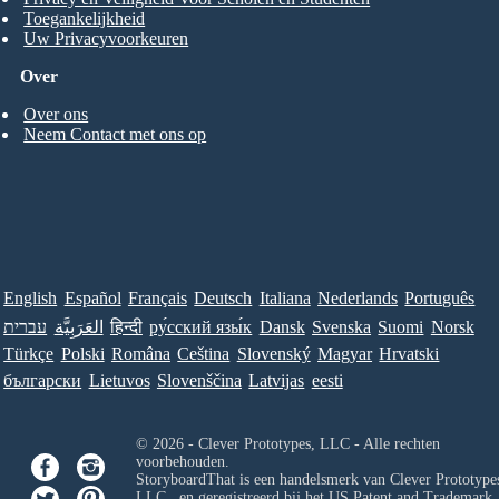
Toegankelijkheid
Uw Privacyvoorkeuren
Over
Over ons
Neem Contact met ons op
English
Español
Français
Deutsch
Italiana
Nederlands
Português
עברית
العَرَبِيَّة
हिन्दी
ру́сский язы́к
Dansk
Svenska
Suomi
Norsk
Türkçe
Polski
Româna
Ceština
Slovenský
Magyar
Hrvatski
български
Lietuvos
Slovenščina
Latvijas
eesti
© 2026 - Clever Prototypes, LLC - Alle rechten
voorbehouden.
StoryboardThat is een handelsmerk van
Clever Prototypes
LLC
, en geregistreerd bij het US Patent and Trademark