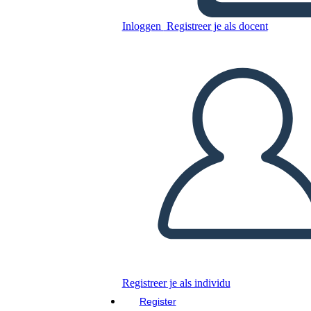
Inloggen
Registreer je als docent
Startpagina Wireframe 3
Kopieer dit Storyboard
MAAK EEN STORYBOARD
DIAVOORSTELLING AFSPELEN
LEES MIJ VOOR
Registreer je als individu
Register