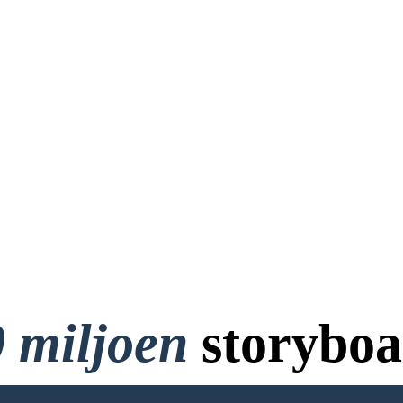
 miljoen
storyboa
 Creditcard en Geen Login 