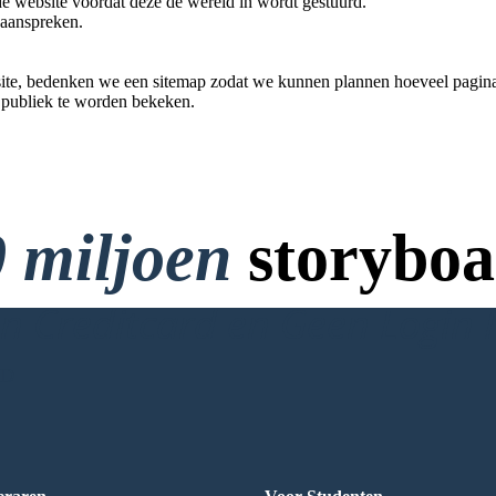
de website voordat deze de wereld in wordt gestuurd.
 aanspreken.
e, bedenken we een sitemap zodat we kunnen plannen hoeveel pagina
 publiek te worden bekeken.
 miljoen
storyboa
 Creditcard en Geen Login 
RD