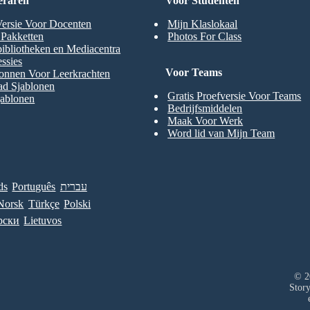
eraren
Voor Studenten
Versie Voor Docenten
Mijn Klaslokaal
t Pakketten
Photos For Class
ibliotheken en Mediacentra
ssies
Voor Teams
onnen Voor Leerkrachten
ad Sjablonen
Gratis Proefversie Voor Teams
jablonen
Bedrijfsmiddelen
Maak Voor Werk
Word lid van Mijn Team
ds
Português
עברית
Norsk
Türkçe
Polski
рски
Lietuvos
© 2
Stor