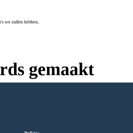
's we zullen hebben.
rds gemaakt
Nodig om te Proberen!