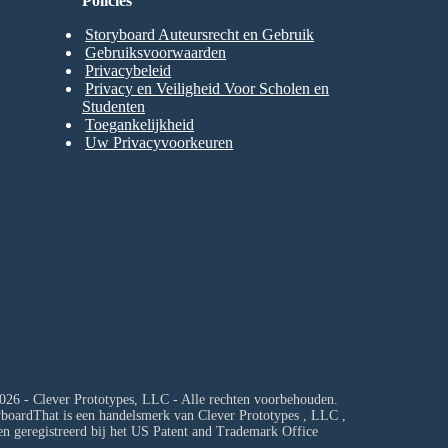
Policies
Storyboard Auteursrecht en Gebruik
Gebruiksvoorwaarden
Privacybeleid
Privacy en Veiligheid Voor Scholen en
Studenten
Toegankelijkheid
Uw Privacyvoorkeuren
026 - Clever Prototypes, LLC - Alle rechten voorbehouden.
yboardThat is een handelsmerk van
Clever Prototypes , LLC
,
en geregistreerd bij het US Patent and Trademark Office