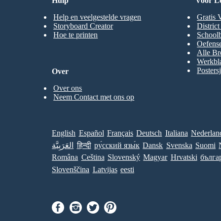
Hulp
Voor L
Help en veelgestelde vragen
Gratis 
Storyboard Creator
Distric
Hoe te printen
Schoolb
Oefense
Alle Br
Werkbl
Posters
Over
Over ons
Neem Contact met ons op
English
Español
Français
Deutsch
Italiana
Nederlan
العَرَبِيَّة
हिन्दी
ру́сский язы́к
Dansk
Svenska
Suomi
Româna
Ceština
Slovenský
Magyar
Hrvatski
бълга
Slovenščina
Latvijas
eesti