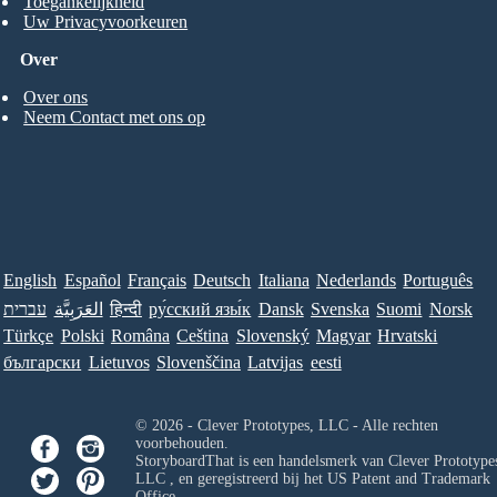
Toegankelijkheid
Uw Privacyvoorkeuren
Over
Over ons
Neem Contact met ons op
English
Español
Français
Deutsch
Italiana
Nederlands
Português
עברית
العَرَبِيَّة
हिन्दी
ру́сский язы́к
Dansk
Svenska
Suomi
Norsk
Türkçe
Polski
Româna
Ceština
Slovenský
Magyar
Hrvatski
български
Lietuvos
Slovenščina
Latvijas
eesti
© 2026 - Clever Prototypes, LLC - Alle rechten
voorbehouden.
StoryboardThat is een handelsmerk van
Clever Prototypes
LLC
, en geregistreerd bij het US Patent and Trademark
Office