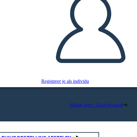
Registreer je als individu
Maak een Storyboard