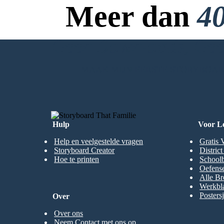
Meer dan
40
Geen Downloads, Geen
MAAK MIJN EERSTE STORYBOA
Hulp
Voor L
Help en veelgestelde vragen
Gratis 
Storyboard Creator
Distric
Hoe te printen
Schoolb
Oefense
Alle Br
Werkbl
Posters
Over
Over ons
Neem Contact met ons op