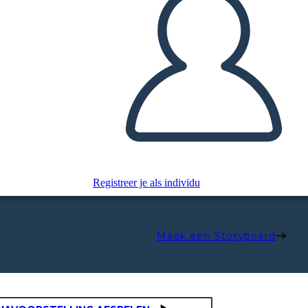
Registreer je als individu
Maak een Storyboard