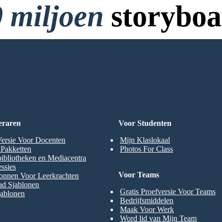
 miljoen
storyboa
 Creditcard en Geen Login 
RD
eraren
Voor Studenten
Versie Voor Docenten
Mijn Klaslokaal
t Pakketten
Photos For Class
ibliotheken en Mediacentra
ssies
Voor Teams
onnen Voor Leerkrachten
ad Sjablonen
Gratis Proefversie Voor Teams
jablonen
Bedrijfsmiddelen
Maak Voor Werk
Word lid van Mijn Team