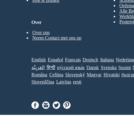
Hoe te printen
Schoolb
Oefense
Alle Br
Werkbl
Posters
Over
Over ons
Neem Contact met ons op
English
Español
Français
Deutsch
Italiana
Nederlan
العَرَبِيَّة
हिन्दी
ру́сский язы́к
Dansk
Svenska
Suomi
Româna
Ceština
Slovenský
Magyar
Hrvatski
бълга
Slovenščina
Latvijas
eesti