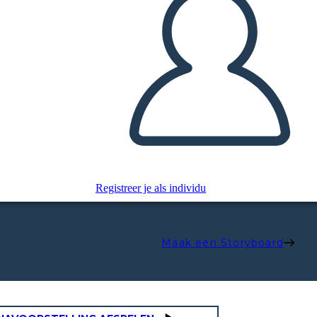
Registreer je als individu
Maak een Storyboard