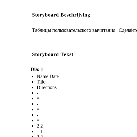
Storyboard Beschrijving
Таблицы пользовательского вычитания | Сделайте
Storyboard Tekst
Dia: 1
Name Date
Title:
Directions
-
=
-
=
-
=
2 2
1 1
2 2