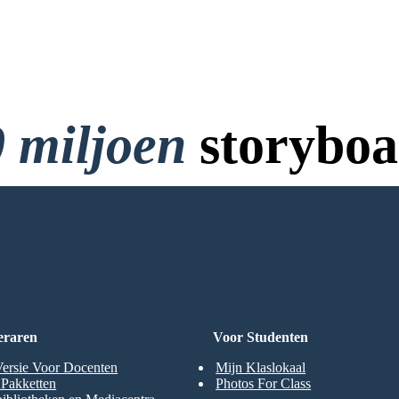
 miljoen
storyboa
 Creditcard en Geen Login 
RD
eraren
Voor Studenten
Versie Voor Docenten
Mijn Klaslokaal
t Pakketten
Photos For Class