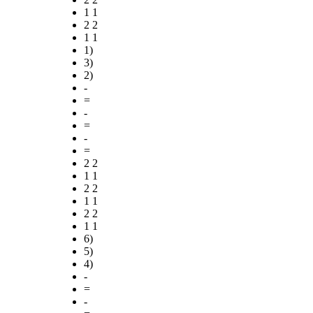
1 1
2 2
1 1
1)
3)
2)
-
=
-
=
-
=
2 2
1 1
2 2
1 1
2 2
1 1
6)
5)
4)
-
=
-