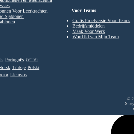
ibliotheken en Mediacentra
ssies
Voor Teams
onnen Voor Leerkrachten
ad Sjablonen
Gratis Proefversie Voor Teams
jablonen
Bedrijfsmiddelen
Maak Voor Werk
Word lid van Mijn Team
ds
Português
עברית
Norsk
Türkçe
Polski
рски
Lietuvos
© 2
Stor