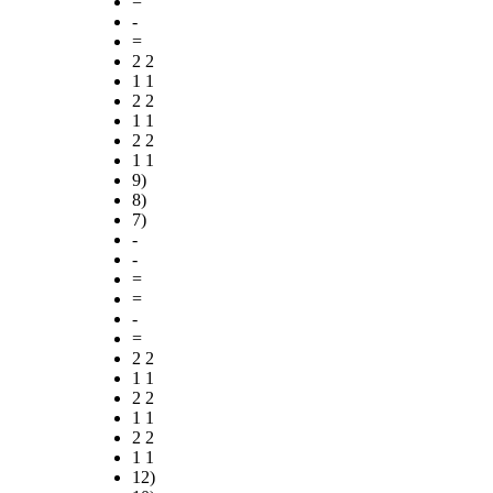
=
-
=
2 2
1 1
2 2
1 1
2 2
1 1
9)
8)
7)
-
-
=
=
-
=
2 2
1 1
2 2
1 1
2 2
1 1
12)