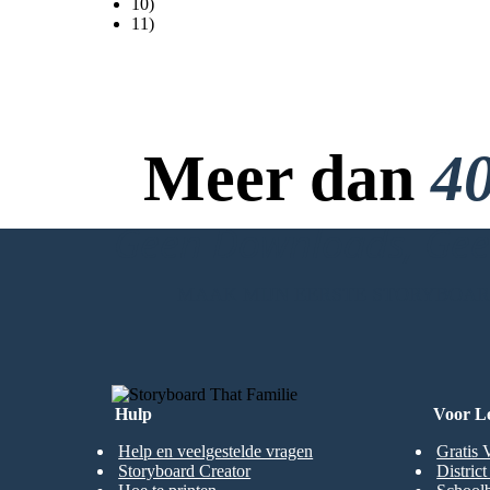
10)
11)
Meer dan
40
Geen Downloads, Geen
MAAK MIJN EERSTE STORYBOA
Hulp
Voor L
Help en veelgestelde vragen
Gratis 
Storyboard Creator
Distric