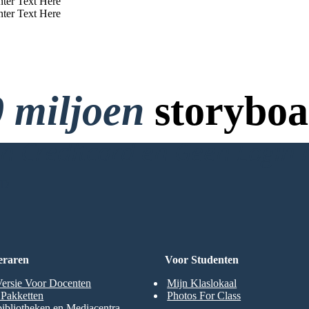
nter Text Here
nter Text Here
 miljoen
storyboa
 Creditcard en Geen Login 
RD
eraren
Voor Studenten
Versie Voor Docenten
Mijn Klaslokaal
t Pakketten
Photos For Class
ibliotheken en Mediacentra