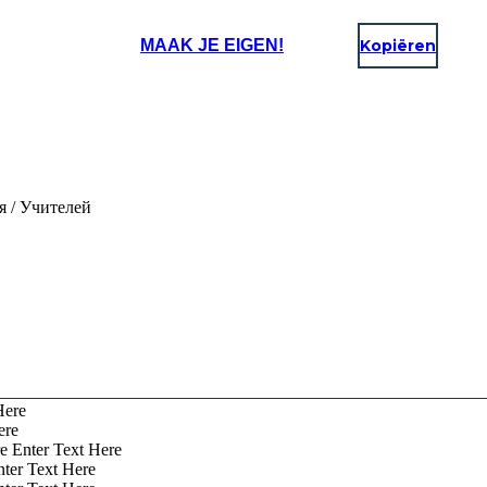
MAAK JE EIGEN!
Kopiëren
 / Учителей
_________________________________________________________
Here
ere
e Enter Text Here
nter Text Here