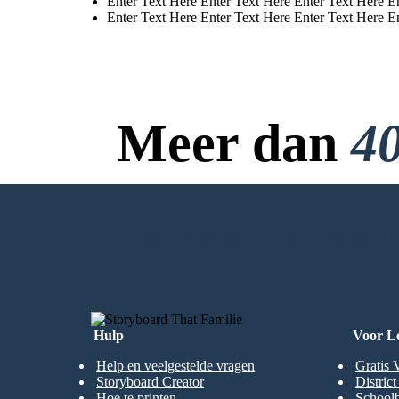
Enter Text Here Enter Text Here Enter Text Here E
Enter Text Here Enter Text Here Enter Text Here E
Meer dan
40
Geen Downloads, Geen
MAAK MIJN EERSTE STORYBOA
Hulp
Voor L
Help en veelgestelde vragen
Gratis 
Storyboard Creator
Distric
Hoe te printen
Schoolb