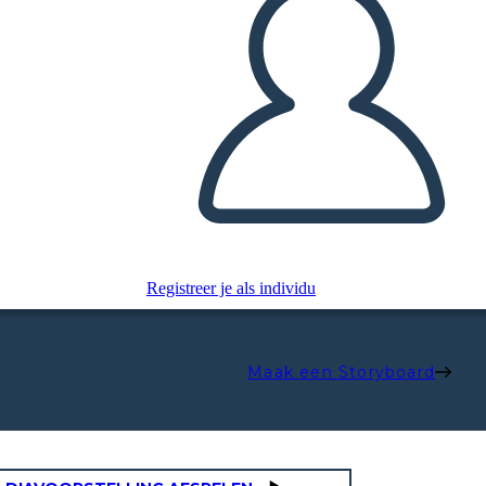
Registreer je als individu
Maak een Storyboard