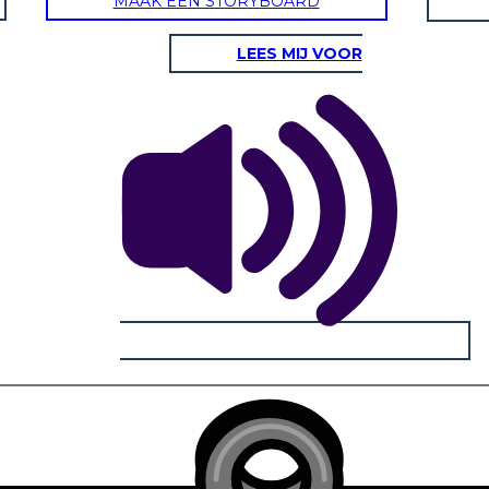
MAAK EEN STORYBOARD
LEES MIJ VOOR