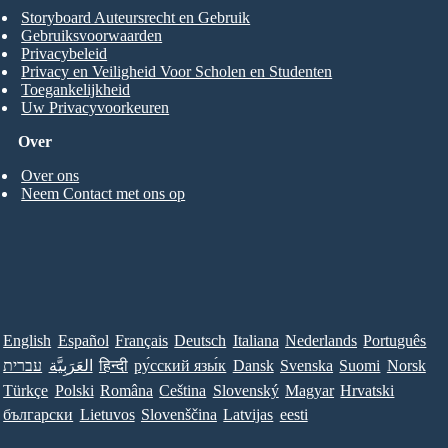
Storyboard Auteursrecht en Gebruik
Gebruiksvoorwaarden
Privacybeleid
Privacy en Veiligheid Voor Scholen en Studenten
Toegankelijkheid
Uw Privacyvoorkeuren
Over
Over ons
Neem Contact met ons op
English
Español
Français
Deutsch
Italiana
Nederlands
Português
עברית
العَرَبِيَّة
हिन्दी
ру́сский язы́к
Dansk
Svenska
Suomi
Norsk
Türkçe
Polski
Româna
Ceština
Slovenský
Magyar
Hrvatski
български
Lietuvos
Slovenščina
Latvijas
eesti