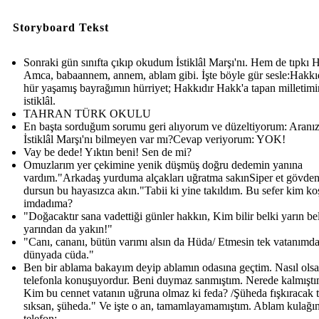
Storyboard Tekst
Sonraki gün sınıfta çıkıp okudum İstiklâl Marşı'nı. Hem de tıpkı 
Amca, babaannem, annem, ablam gibi. İşte böyle gür sesle:Hakkıd
hür yaşamış bayrağımın hürriyet; Hakkıdır Hakk'a tapan milletimi
istiklâl.
TAHRAN TÜRK OKULU
En başta sorduğum sorumu geri alıyorum ve düzeltiyorum: Aranı
İstiklâl Marşı'nı bilmeyen var mı?Cevap veriyorum: YOK!
Vay be dede! Yıktın beni! Sen de mi?
Omuzlarım yer çekimine yenik düşmüş doğru dedemin yanına
vardım."Arkadaş yurduma alçakları uğratma sakınSiper et gövden
dursun bu hayasızca akın."Tabii ki yine takıldım. Bu sefer kim ko
imdadıma?
"Doğacaktır sana vadettiği günler hakkın, Kim bilir belki yarın be
yarından da yakın!"
"Canı, cananı, bütün varımı alsın da Hüda/ Etmesin tek vatanımd
dünyada cüda."
Ben bir ablama bakayım deyip ablamın odasına geçtim. Nasıl olsa
telefonla konuşuyordur. Beni duymaz sanmıştım. Nerede kalmıştı
Kim bu cennet vatanın uğruna olmaz ki feda? /Şüheda fışkıracak 
sıksan, şüheda." Ve işte o an, tamamlayamamıştım. Ablam kulağı
telefon: