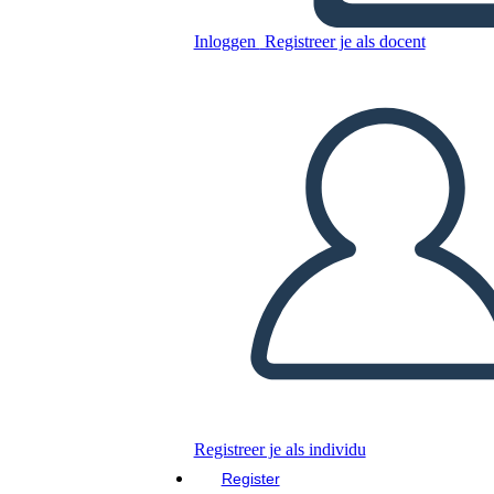
Inloggen
Registreer je als docent
Kopieer dit Storyboard
MAAK EEN STORYBOARD
DIAVOORSTELLING AFSPELEN
LEES MIJ VOOR
Registreer je als individu
Register