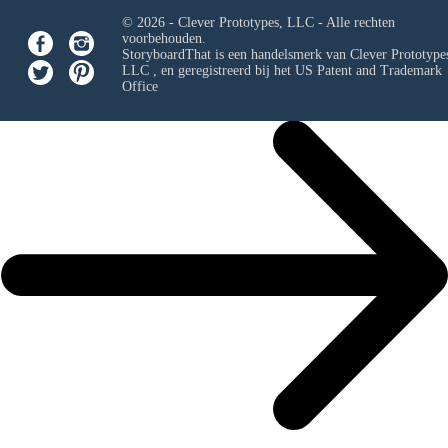
© 2026 - Clever Prototypes, LLC - Alle rechten
voorbehouden.
StoryboardThat is een handelsmerk van
Clever Prototypes
LLC
, en geregistreerd bij het US Patent and Trademark
Office