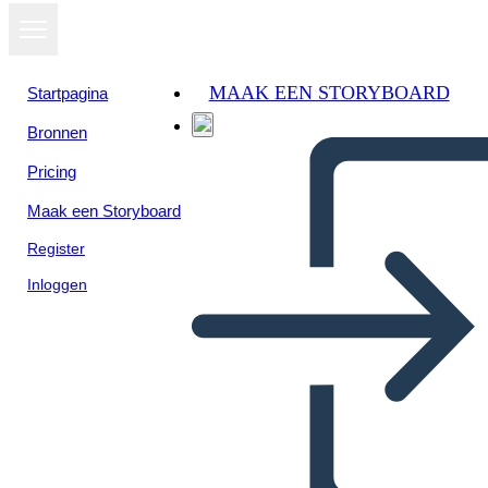
MAAK EEN STORYBOARD
Startpagina
Bronnen
Bekijk als
Pricing
diavoorstelling
Maak een Storyboard
Register
Inloggen
Schránka s Návrhmi
Nápadov