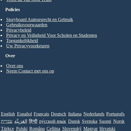
Policies
Storyboard Auteursrecht en Gebruik
Gebruiksvoorwaarden
Privacybeleid
Privacy en Veiligheid Voor Scholen en Studenten
Toegankelijkheid
Uw Privacyvoorkeuren
Over
Over ons
Neem Contact met ons op
English
Español
Français
Deutsch
Italiana
Nederlands
Português
עברית
العَرَبِيَّة
हिन्दी
ру́сский язы́к
Dansk
Svenska
Suomi
Norsk
Türkçe
Polski
Româna
Ceština
Slovenský
Magyar
Hrvatski