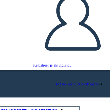
Registreer je als individu
Maak een Storyboard