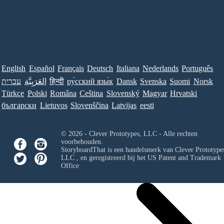
English
Español
Français
Deutsch
Italiana
Nederlands
Português
עברית
العَرَبِيَّة
हिन्दी
ру́сский язы́к
Dansk
Svenska
Suomi
Norsk
Türkçe
Polski
Româna
Ceština
Slovenský
Magyar
Hrvatski
български
Lietuvos
Slovenščina
Latvijas
eesti
© 2026 - Clever Prototypes, LLC - Alle rechten
voorbehouden.
StoryboardThat is een handelsmerk van
Clever Prototypes
LLC
, en geregistreerd bij het US Patent and Trademark
Office