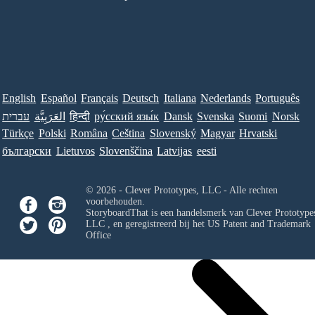
English
Español
Français
Deutsch
Italiana
Nederlands
Português
עברית
العَرَبِيَّة
हिन्दी
ру́сский язы́к
Dansk
Svenska
Suomi
Norsk
Türkçe
Polski
Româna
Ceština
Slovenský
Magyar
Hrvatski
български
Lietuvos
Slovenščina
Latvijas
eesti
© 2026 - Clever Prototypes, LLC - Alle rechten
voorbehouden.
StoryboardThat is een handelsmerk van
Clever Prototypes
LLC
, en geregistreerd bij het US Patent and Trademark
Office