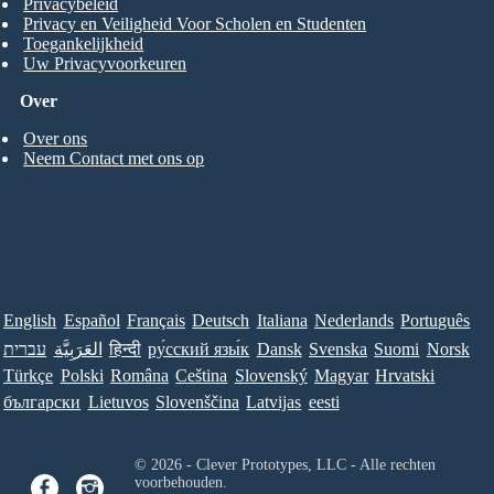
Privacybeleid
Privacy en Veiligheid Voor Scholen en Studenten
Toegankelijkheid
Uw Privacyvoorkeuren
Over
Over ons
Neem Contact met ons op
English
Español
Français
Deutsch
Italiana
Nederlands
Português
עברית
العَرَبِيَّة
हिन्दी
ру́сский язы́к
Dansk
Svenska
Suomi
Norsk
Türkçe
Polski
Româna
Ceština
Slovenský
Magyar
Hrvatski
български
Lietuvos
Slovenščina
Latvijas
eesti
© 2026 - Clever Prototypes, LLC - Alle rechten
voorbehouden.