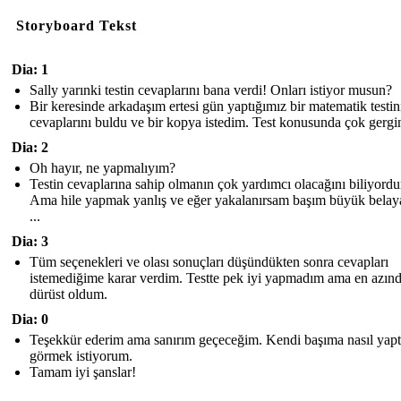
Storyboard Tekst
Dia: 1
Sally yarınki testin cevaplarını bana verdi! Onları istiyor musun?
Bir keresinde arkadaşım ertesi gün yaptığımız bir matematik testin
cevaplarını buldu ve bir kopya istedim. Test konusunda çok gergi
Dia: 2
Oh hayır, ne yapmalıyım?
Testin cevaplarına sahip olmanın çok yardımcı olacağını biliyord
Ama hile yapmak yanlış ve eğer yakalanırsam başım büyük belaya
...
Dia: 3
Tüm seçenekleri ve olası sonuçları düşündükten sonra cevapları
istemediğime karar verdim. Testte pek iyi yapmadım ama en azın
dürüst oldum.
Dia: 0
Teşekkür ederim ama sanırım geçeceğim. Kendi başıma nasıl yapt
görmek istiyorum.
Tamam iyi şanslar!