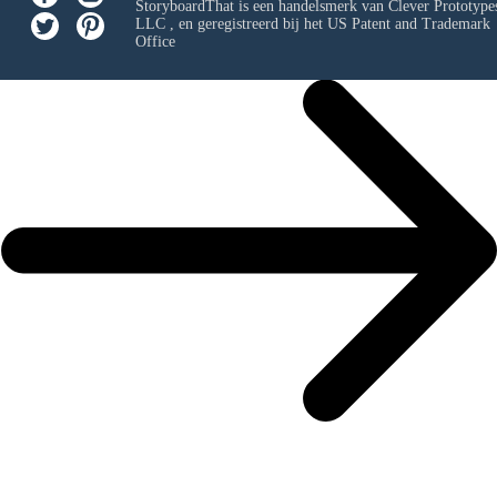
StoryboardThat is een handelsmerk van
Clever Prototypes
LLC
, en geregistreerd bij het US Patent and Trademark
Office