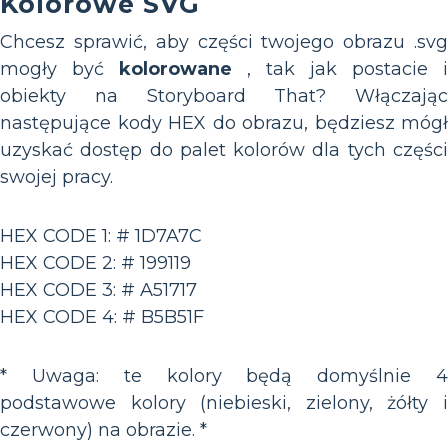
Kolorowe SVG
Chcesz sprawić, aby części twojego obrazu .svg
mogły być
kolorowane
, tak jak postacie i
obiekty na Storyboard That? Włączając
następujące kody HEX do obrazu, będziesz mógł
uzyskać dostęp do palet kolorów dla tych części
swojej pracy.
HEX CODE 1: # 1D7A7C
HEX CODE 2: # 199119
HEX CODE 3: # A51717
HEX CODE 4: # B5B51F
* Uwaga: te kolory będą domyślnie 4
podstawowe kolory (niebieski, zielony, żółty i
czerwony) na obrazie. *