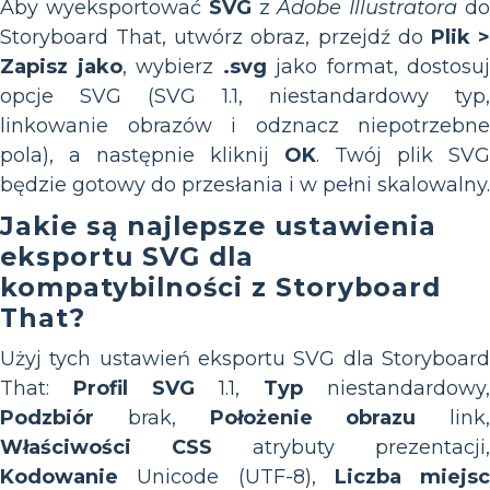
Aby wyeksportować
SVG
z
Adobe Illustratora
d
Storyboard That, utwórz obraz, przejdź do
Plik 
Zapisz jako
, wybierz
.svg
jako format, dostosuj
opcje SVG (SVG 1.1, niestandardowy typ,
linkowanie obrazów i odznacz niepotrzebne
pola), a następnie kliknij
OK
. Twój plik SVG
będzie gotowy do przesłania i w pełni skalowalny.
Jakie są najlepsze ustawienia
eksportu SVG dla
kompatybilności z Storyboard
That?
Użyj tych ustawień eksportu SVG dla Storyboard
That:
Profil SVG
1.1,
Typ
niestandardowy,
Podzbiór
brak,
Położenie obrazu
link,
Właściwości CSS
atrybuty prezentacji,
Kodowanie
Unicode (UTF-8),
Liczba miejsc