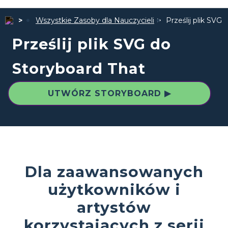
Wszystkie Zasoby dla Nauczycieli
Prześlij plik SVG
Prześlij plik SVG do
Storyboard That
UTWÓRZ STORYBOARD ▶
Dla zaawansowanych
użytkowników i
artystów
korzystających z serii