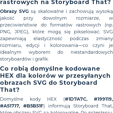
rastrowych na Storyboard That?
Obrazy SVG
są skalowalne i zachowują wysok
jakość przy dowolnym rozmiarze, w
przeciwieństwie do formatów rastrowych (np.
PNG, JPEG), które mogą się pikselować. SVG
zapewniają elastyczność podczas zmiany
rozmiaru, edycji i kolorowania—co czyni je
idealnym wyborem do niestandardowych
storyboardów i grafik.
Co robią domyślne kodowane
HEX dla kolorów w przesyłanych
obrazach SVG do Storyboard
That?
Domyślne kody HEX (
#1D7A7C, #199119,
#A51717, #B5B51F
) informują Storyboard That,
które obszary SVG są kolorowalne. Po przesłaniu,