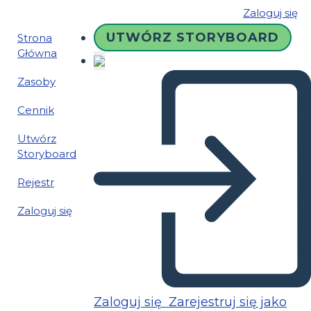
Zaloguj się
UTWÓRZ STORYBOARD
Strona
Główna
Zasoby
Cennik
Utwórz
Storyboard
Rejestr
Zaloguj się
Zaloguj się
Zarejestruj się jako