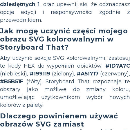
dziesiętnych
1, oraz upewnij się, że odznaczasz
opcje edycji i responsywności zgodnie z
przewodnikiem.
Jak mogę uczynić części mojego
obrazu SVG kolorowalnymi w
Storyboard That?
Aby uczynić sekcje SVG kolorowalnymi, zastosuj
te kody HEX do wypełnień obiektów:
#1D7A7C
(niebieski),
#199119
(zielony),
#A51717
(czerwony),
#B5B51F
(żółty). Storyboard That rozpoznaje te
obszary jako możliwe do zmiany koloru,
umożliwiając użytkownikom wybór nowych
kolorów z palety.
Dlaczego powinienem używać
obrazów SVG zamiast