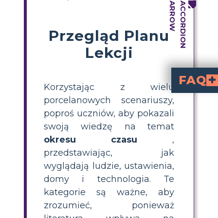
Przegląd Planu
Lekcji
FAQ
Korzystając z wielu
Jaki wpływ wywarł rozwój socjologiczny i techniczny na literaturę epoki naturaliz
Na realizm i naturalizm wpłynęła rewolucja
Którzy wybitni pis
Do wybitnych pisarzy modernistycznyc
Jaki wpływ na literaturę 
Postęp technologiczny, ruchy na rzecz praw obywate
W jaki sposób uczniowie mogą analizować specyfikę wszystkich tych
Ponieważ istnieje wiele okresów literackich do zbadania z wielo
porcelanowych scenariuszy,
poproś uczniów, aby pokazali
swoją wiedzę na temat
okresu czasu
,
przedstawiając, jak
wyglądają ludzie, ustawienia,
domy i technologia. Te
kategorie są ważne, aby
zrozumieć, ponieważ