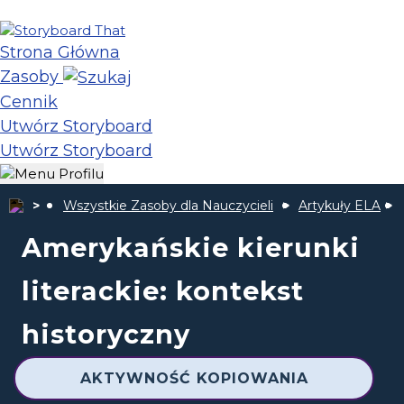
Strona Główna
Zasoby
Cennik
Utwórz Storyboard
Utwórz Storyboard
Wszystkie Zasoby dla Nauczycieli
Artykuły ELA
Amerykańskie kierunki
literackie: kontekst
historyczny
AKTYWNOŚĆ KOPIOWANIA