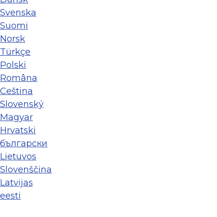
Svenska
Suomi
Norsk
Türkçe
Polski
Româna
Ceština
Slovenský
Magyar
Hrvatski
български
Lietuvos
Slovenščina
Latvijas
eesti