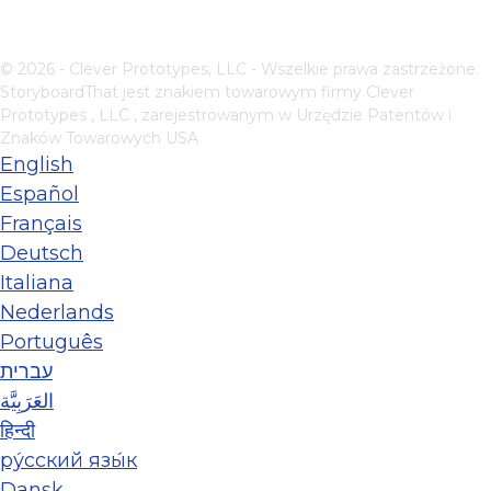
© 2026 - Clever Prototypes, LLC - Wszelkie prawa zastrzeżone.
StoryboardThat jest znakiem towarowym firmy
Clever
Prototypes , LLC
, zarejestrowanym w Urzędzie Patentów i
Znaków Towarowych USA
English
Español
Français
Deutsch
Italiana
Nederlands
Português
עברית
العَرَبِيَّة
हिन्दी
ру́сский язы́к
Dansk