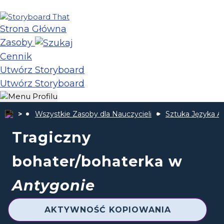
Strona Główna
Zasoby
Cennik
Utwórz Storyboard
Utwórz Storyboard
Wszystkie Zasoby dla Nauczycieli
Sztuka Języka A
Tragiczny
bohater/bohaterka w
Antygonie
AKTYWNOŚĆ KOPIOWANIA