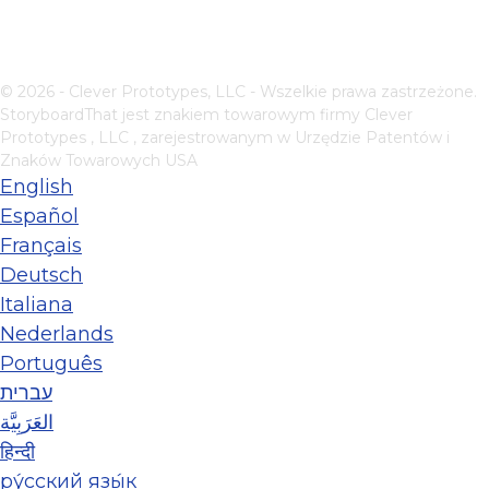
© 2026 - Clever Prototypes, LLC - Wszelkie prawa zastrzeżone.
StoryboardThat jest znakiem towarowym firmy
Clever
Prototypes , LLC
, zarejestrowanym w Urzędzie Patentów i
Znaków Towarowych USA
English
Español
Français
Deutsch
Italiana
Nederlands
Português
עברית
العَرَبِيَّة
हिन्दी
ру́сский язы́к