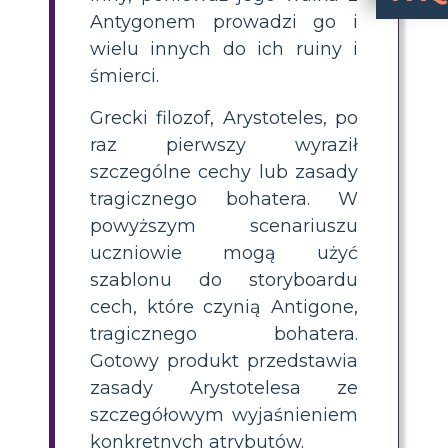
Antygonem prowadzi go i
Dlaczego A
jest uważana za tragiczną bohaterkę, ponieważ posiada śmierte
Jakie są sześć 
Sześć cech tragicznego
(emocjona
Jak uczniowie mogą stworzyć storyboard p
Uczniowie mogą stwo
, które ilustrują każdą cechę tragiczną bohaterki, taką jak jej
Jaka jest fatalna wada
Fatalną wadą Antygony jest jej przekonanie, że zna wolę bogów i jej chęć spr
Dlaczego zrozum
pomaga uczniom analizować moty
wielu innych do ich ruiny i
śmierci.
Grecki filozof, Arystoteles, po
raz pierwszy wyraził
szczególne cechy lub zasady
tragicznego bohatera. W
powyższym scenariuszu
uczniowie mogą użyć
szablonu do storyboardu
cech, które czynią Antigone,
tragicznego bohatera.
Gotowy produkt przedstawia
zasady Arystotelesa ze
szczegółowym wyjaśnieniem
konkretnych atrybutów.