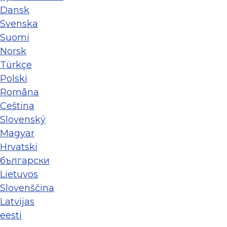
Dansk
Svenska
Suomi
Norsk
Türkçe
Polski
Româna
Ceština
Slovenský
Magyar
Hrvatski
български
Lietuvos
Slovenščina
Latvijas
eesti