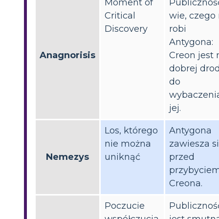
Moment of
Publicznoś
Critical
wie, czego 
Discovery
robi
Antygona:
Anagnorisis
Creon jest 
dobrej dro
do
wybaczeni
jej.
Los, którego
Antygona
nie można
zawiesza s
Nemezys
uniknąć
przed
przybycie
Creona.
Poczucie
Publicznoś
współczucia
jest smutna