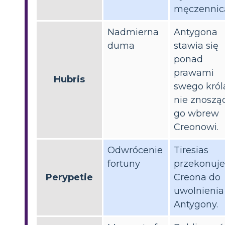
męczennic
Nadmierna
Antygona
duma
stawia się
ponad
prawami
Hubris
swego król
nie znoszą
go wbrew
Creonowi.
Odwrócenie
Tiresias
fortuny
przekonuje
Perypetie
Creona do
uwolnienia
Antygony.