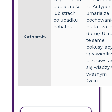
publiczności
że Antygon
lub strach
umarła za
po upadku
pochowani
bohatera
brata i za je
dumę. Uzn
Katharsis
te same
pokusy, ab
sprawiedli
przeciwsta
się władzy
własnym
życiu.
AKTYWNOŚĆ KOPIOWANIA