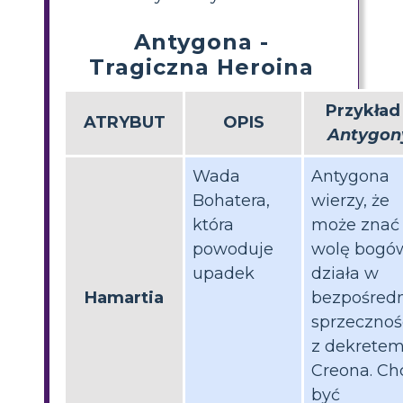
Antygona -
Tragiczna Heroina
Przykład
ATRYBUT
OPIS
Antygon
Wada
Antygona
Bohatera,
wierzy, że
która
może znać
powoduje
wolę bogów
upadek
działa w
Hamartia
bezpośredn
sprzecznoś
z dekrete
Creona. Ch
być