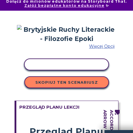
Dołącz do milionów edukatorów na Storyboard That.
Załóż bezpłatne konto edukacyjne
✨
Więcej Opcji
AKTYWNOŚĆ KOPIOWANIA
SKOPIUJ TEN SCENARIUSZ
PRZEGLĄD PLANU LEKCJI
Przegląd Planu