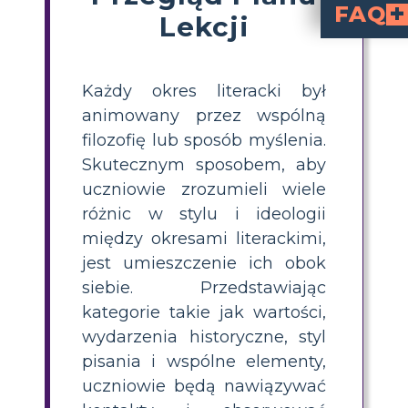
FAQ
Lekcji
Jakie są główne brytyjski
obejmują okresy takie jak Renesans, Romantyzm, Wiktoriański i Modernizm, z których każdy charakteryzuje się 
. Na przykład, Romantyzm podk
Jak uczniowie mogą skutecznie porównywać różne brytyjskie okresy
tworząc równoległe tabele wartości, wydarzeń historycznych i stylów pisania. Pomaga to wizualizować różnice, d
Jakie aktywności w klasie pomagają uczniom zrozumieć brytyjskie filozof
obejmują uzupełnianie tabel porównawczych, a
Dlaczego ważne je
pomaga uczniom zobaczyć, jak literatura odzwierciedla i kształtuje zmiany kulturowe, h
Jakie elementy są 
obejmują powracające tematy takie jak bohaterstwo, moralność i krytyka społeczna, 
Każdy okres literacki był
animowany przez wspólną
filozofię lub sposób myślenia.
Skutecznym sposobem, aby
uczniowie zrozumieli wiele
różnic w stylu i ideologii
między okresami literackimi,
jest umieszczenie ich obok
siebie. Przedstawiając
kategorie takie jak wartości,
wydarzenia historyczne, styl
pisania i wspólne elementy,
uczniowie będą nawiązywać