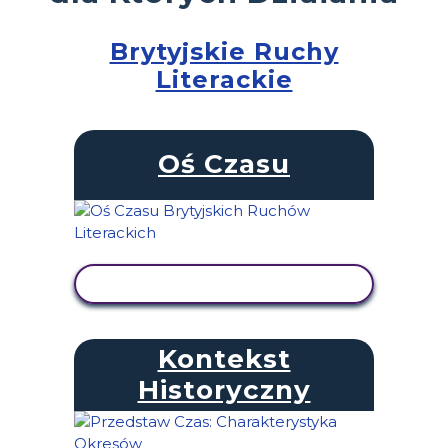
Brytyjskie Ruchy
Literackie
Oś Czasu
WYŚWIETL AKTYWNOŚĆ
Kontekst
Historyczny