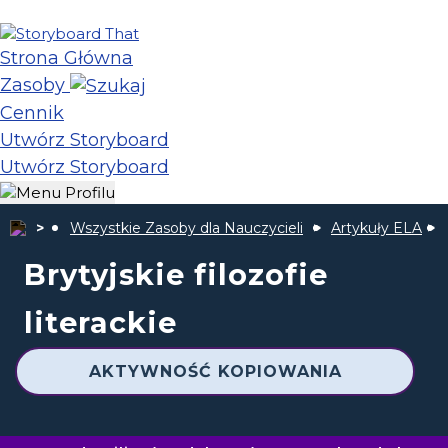
Strona Główna
Zasoby
Cennik
Utwórz Storyboard
Utwórz Storyboard
Wszystkie Zasoby dla Nauczycieli
Artykuły ELA
Brytyjskie filozofie
literackie
AKTYWNOŚĆ KOPIOWANIA