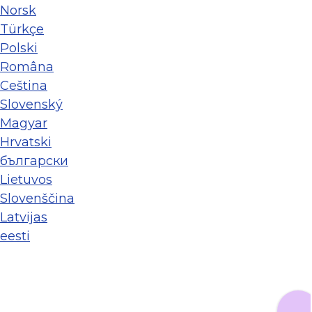
Norsk
Türkçe
Polski
Româna
Ceština
Slovenský
Magyar
Hrvatski
български
Lietuvos
Slovenščina
Latvijas
eesti