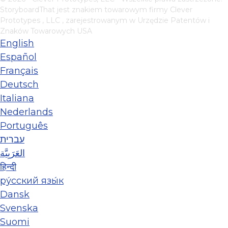
StoryboardThat jest znakiem towarowym firmy
Clever
Prototypes , LLC
, zarejestrowanym w Urzędzie Patentów i
Znaków Towarowych USA
English
Español
Français
Deutsch
Italiana
Nederlands
Português
עברית
العَرَبِيَّة
हिन्दी
ру́сский язы́к
Dansk
Svenska
Suomi