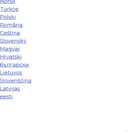
Norsk
Türkçe
Polski
Româna
Ceština
Slovenský
Magyar
Hrvatski
български
Lietuvos
Slovenščina
Latvijas
eesti