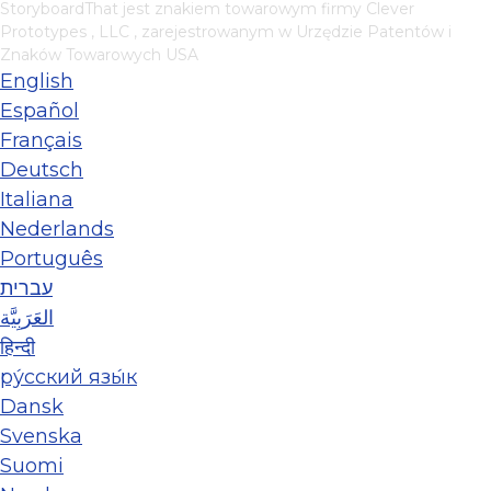
StoryboardThat jest znakiem towarowym firmy
Clever
Prototypes , LLC
, zarejestrowanym w Urzędzie Patentów i
Znaków Towarowych USA
English
Español
Français
Deutsch
Italiana
Nederlands
Português
עברית
العَرَبِيَّة
हिन्दी
ру́сский язы́к
Dansk
Svenska
Suomi