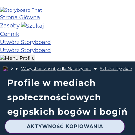
Strona Główna
Zasoby
Cennik
Utwórz Storyboard
Utwórz Storyboard
Wszystkie Zasoby dla Nauczycieli
Sztuka Języka A
Profile w mediach
społecznościowych
egipskich bogów i bogiń
AKTYWNOŚĆ KOPIOWANIA