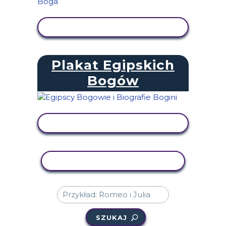
WYŚWIETL AKTYWNOŚĆ
Plakat Egipskich
Bogów
WYŚWIETL AKTYWNOŚĆ
AKTYWNOŚĆ KOPIOWANIA
SZUKAJ