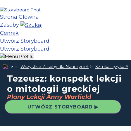
Strona Główna
Zasoby
Cennik
Utwórz Storyboard
Utwórz Storyboard
Wszystkie Zasoby dla Nauczycieli
Sztuka Języka An
Tezeusz: konspekt lekcji
o mitologii greckiej
Plany Lekcji Anny Warfield
UTWÓRZ STORYBOARD ▶